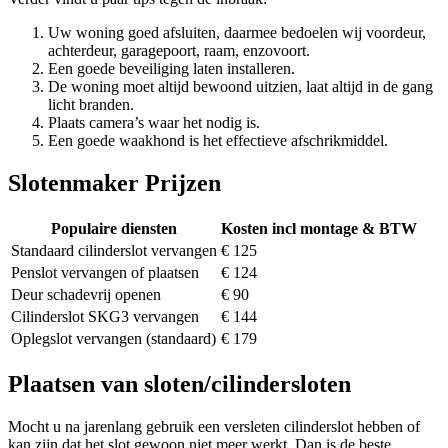
Uw woning goed afsluiten, daarmee bedoelen wij voordeur,
achterdeur, garagepoort, raam, enzovoort.
Een goede beveiliging laten installeren.
De woning moet altijd bewoond uitzien, laat altijd in de gang
licht branden.
Plaats camera’s waar het nodig is.
Een goede waakhond is het effectieve afschrikmiddel.
Slotenmaker Prijzen
Populaire diensten
Kosten incl montage & BTW
Standaard cilinderslot vervangen
€ 125
Penslot vervangen of plaatsen
€ 124
Deur schadevrij openen
€ 90
Cilinderslot SKG3 vervangen
€ 144
Oplegslot vervangen (standaard)
€ 179
Plaatsen van sloten/cilindersloten
Mocht u na jarenlang gebruik een versleten cilinderslot hebben of
kan zijn dat het slot gewoon niet meer werkt. Dan is de beste