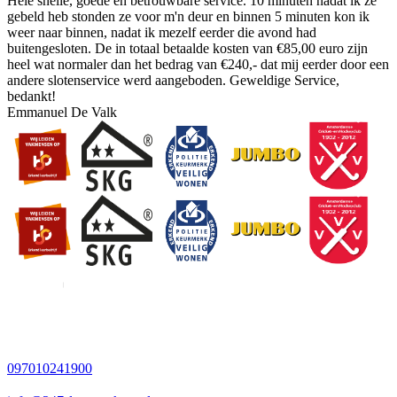
Hele snelle, goede en betrouwbare service. 10 minuten nadat ik ze
gebeld heb stonden ze voor m'n deur en binnen 5 minuten kon ik
weer naar binnen, nadat ik mezelf eerder die avond had
buitengesloten. De in totaal betaalde kosten van €85,00 euro zijn
heel wat normaler dan het bedrag van €240,- dat mij eerder door een
andere slotenservice werd aangeboden. Geweldige Service,
bedankt!
Emmanuel De Valk
097010241900