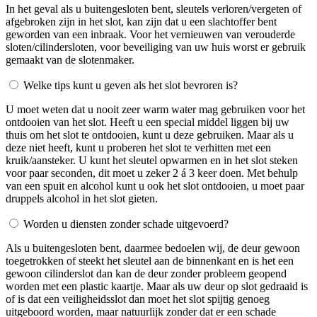
In het geval als u buitengesloten bent, sleutels verloren/vergeten of
afgebroken zijn in het slot, kan zijn dat u een slachtoffer bent
geworden van een inbraak. Voor het vernieuwen van verouderde
sloten/cilindersloten, voor beveiliging van uw huis worst er gebruik
gemaakt van de slotenmaker.
Welke tips kunt u geven als het slot bevroren is?
U moet weten dat u nooit zeer warm water mag gebruiken voor het
ontdooien van het slot. Heeft u een special middel liggen bij uw
thuis om het slot te ontdooien, kunt u deze gebruiken. Maar als u
deze niet heeft, kunt u proberen het slot te verhitten met een
kruik/aansteker. U kunt het sleutel opwarmen en in het slot steken
voor paar seconden, dit moet u zeker 2 á 3 keer doen. Met behulp
van een spuit en alcohol kunt u ook het slot ontdooien, u moet paar
druppels alcohol in het slot gieten.
Worden u diensten zonder schade uitgevoerd?
Als u buitengesloten bent, daarmee bedoelen wij, de deur gewoon
toegetrokken of steekt het sleutel aan de binnenkant en is het een
gewoon cilinderslot dan kan de deur zonder probleem geopend
worden met een plastic kaartje. Maar als uw deur op slot gedraaid is
of is dat een veiligheidsslot dan moet het slot spijtig genoeg
uitgeboord worden, maar natuurlijk zonder dat er een schade