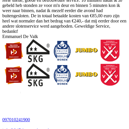
Hele snelle, goede en betrouwbare service. 10 minuten nadat ik ze
gebeld heb stonden ze voor m'n deur en binnen 5 minuten kon ik
weer naar binnen, nadat ik mezelf eerder die avond had
buitengesloten. De in totaal betaalde kosten van €85,00 euro zijn
heel wat normaler dan het bedrag van €240,- dat mij eerder door een
andere slotenservice werd aangeboden. Geweldige Service,
bedankt!
Emmanuel De Valk
097010241900