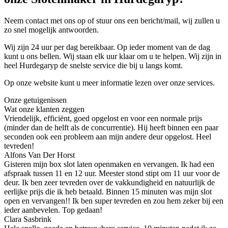
Neem contact met ons op of stuur ons een bericht/mail, wij zullen u
zo snel mogelijk antwoorden.
Wij zijn 24 uur per dag bereikbaar. Op ieder moment van de dag
kunt u ons bellen. Wij staan elk uur klaar om u te helpen. Wij zijn in
heel Hurdegaryp de snelste service die bij u langs komt.
Op onze website kunt u meer informatie lezen over onze services.
Onze getuigenissen
Wat onze klanten zeggen
Vriendelijk, efficiënt, goed opgelost en voor een normale prijs
(minder dan de helft als de concurrentie). Hij heeft binnen een paar
seconden ook een probleem aan mijn andere deur opgelost. Heel
tevreden!
Alfons Van Der Horst
Gisteren mijn box slot laten openmaken en vervangen. Ik had een
afspraak tussen 11 en 12 uur. Meester stond stipt om 11 uur voor de
deur. Ik ben zeer tevreden over de vakkundigheid en natuurlijk de
eerlijke prijs die ik heb betaald. Binnen 15 minuten was mijn slot
open en vervangen!! Ik ben super tevreden en zou hem zeker bij een
ieder aanbevelen. Top gedaan!
Clara Sasbrink