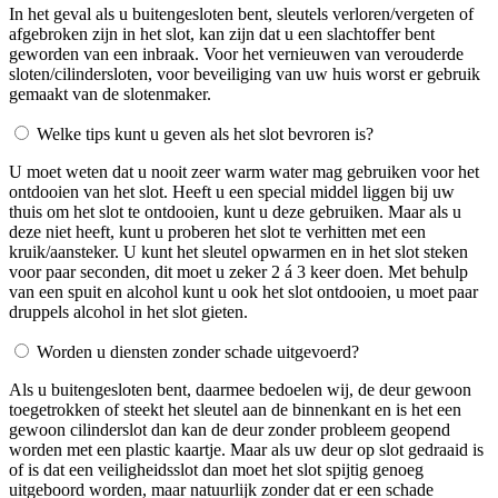
In het geval als u buitengesloten bent, sleutels verloren/vergeten of
afgebroken zijn in het slot, kan zijn dat u een slachtoffer bent
geworden van een inbraak. Voor het vernieuwen van verouderde
sloten/cilindersloten, voor beveiliging van uw huis worst er gebruik
gemaakt van de slotenmaker.
Welke tips kunt u geven als het slot bevroren is?
U moet weten dat u nooit zeer warm water mag gebruiken voor het
ontdooien van het slot. Heeft u een special middel liggen bij uw
thuis om het slot te ontdooien, kunt u deze gebruiken. Maar als u
deze niet heeft, kunt u proberen het slot te verhitten met een
kruik/aansteker. U kunt het sleutel opwarmen en in het slot steken
voor paar seconden, dit moet u zeker 2 á 3 keer doen. Met behulp
van een spuit en alcohol kunt u ook het slot ontdooien, u moet paar
druppels alcohol in het slot gieten.
Worden u diensten zonder schade uitgevoerd?
Als u buitengesloten bent, daarmee bedoelen wij, de deur gewoon
toegetrokken of steekt het sleutel aan de binnenkant en is het een
gewoon cilinderslot dan kan de deur zonder probleem geopend
worden met een plastic kaartje. Maar als uw deur op slot gedraaid is
of is dat een veiligheidsslot dan moet het slot spijtig genoeg
uitgeboord worden, maar natuurlijk zonder dat er een schade