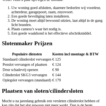
Uw woning goed afsluiten, daarmee bedoelen wij voordeur,
achterdeur, garagepoort, raam, enzovoort.
Een goede beveiliging laten installeren.
De woning moet altijd bewoond uitzien, laat altijd in de gang
licht branden.
Plaats camera’s waar het nodig is.
Een goede waakhond is het effectieve afschrikmiddel.
Slotenmaker Prijzen
Populaire diensten
Kosten incl montage & BTW
Standaard cilinderslot vervangen
€ 125
Penslot vervangen of plaatsen
€ 124
Deur schadevrij openen
€ 90
Cilinderslot SKG3 vervangen
€ 144
Oplegslot vervangen (standaard)
€ 179
Plaatsen van sloten/cilindersloten
Mocht u na jarenlang gebruik een versleten cilinderslot hebben of
kan zijn dat het slot gewoon niet meer werkt. Dan is de beste