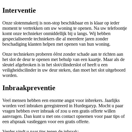
Interventie
Onze slotenmakerij is non-stop beschikbaar en is klaar op ieder
moment te vertrekken om uw woning te openen. Na uw telefoontje
komt onze technieker onmiddellijk bij u langs. Wij hebben
gespecialiseerde techniekers die al meerdere jaren zonder
beschadiging klanten helpen met openen van hun woning.
Onze techniekers proberen éérst zonder schade aan te richten aan
het slot de deur te openen met behulp van een kaartje. Maar als de
sleutel afgebroken is in het slot/cilinderslot of heeft u een
veiligheidscilinder in uw deur steken, dan moet het slot uitgeboord
worden.
Inbraakpreventie
Veel mensen hebben een enorme angst voor inbrekers. Jaarlijks
worden veel inbraken geregistreerd in Hurdegaryp. Mocht u paar
vragen hebben over inbraak of zou u een gratis offerte willen
aanvragen. Dan kunt u met ons contact opnemen voor paar tips of
een afspraak vastleggen voor een gratis offerte.
Verder vindt u paar tips tegen de inbraak: