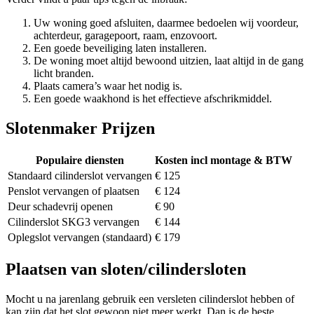
Uw woning goed afsluiten, daarmee bedoelen wij voordeur,
achterdeur, garagepoort, raam, enzovoort.
Een goede beveiliging laten installeren.
De woning moet altijd bewoond uitzien, laat altijd in de gang
licht branden.
Plaats camera’s waar het nodig is.
Een goede waakhond is het effectieve afschrikmiddel.
Slotenmaker Prijzen
Populaire diensten
Kosten incl montage & BTW
Standaard cilinderslot vervangen
€ 125
Penslot vervangen of plaatsen
€ 124
Deur schadevrij openen
€ 90
Cilinderslot SKG3 vervangen
€ 144
Oplegslot vervangen (standaard)
€ 179
Plaatsen van sloten/cilindersloten
Mocht u na jarenlang gebruik een versleten cilinderslot hebben of
kan zijn dat het slot gewoon niet meer werkt. Dan is de beste