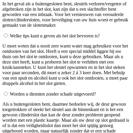
In het geval als u buitengesloten bent, sleutels verloren/vergeten of
afgebroken zijn in het slot, kan zijn dat u een slachtoffer bent
geworden van een inbraak. Voor het vernieuwen van verouderde
sloten/cilindersloten, voor beveiliging van uw huis worst er gebruik
gemaakt van de slotenmaker.
Welke tips kunt u geven als het slot bevroren is?
U moet weten dat u nooit zeer warm water mag gebruiken voor het
ontdooien van het slot. Heeft u een special middel liggen bij uw
thuis om het slot te ontdooien, kunt u deze gebruiken. Maar als u
deze niet heeft, kunt u proberen het slot te verhitten met een
kruik/aansteker. U kunt het sleutel opwarmen en in het slot steken
voor paar seconden, dit moet u zeker 2 á 3 keer doen. Met behulp
van een spuit en alcohol kunt u ook het slot ontdooien, u moet paar
druppels alcohol in het slot gieten.
Worden u diensten zonder schade uitgevoerd?
Als u buitengesloten bent, daarmee bedoelen wij, de deur gewoon
toegetrokken of steekt het sleutel aan de binnenkant en is het een
gewoon cilinderslot dan kan de deur zonder probleem geopend
worden met een plastic kaartje. Maar als uw deur op slot gedraaid is
of is dat een veiligheidsslot dan moet het slot spijtig genoeg
uitgeboord worden, maar natuurlijk zonder dat er een schade