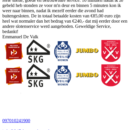
Hele snelle, goede en betrouwbare service. 10 minuten nadat ik ze
gebeld heb stonden ze voor m'n deur en binnen 5 minuten kon ik
weer naar binnen, nadat ik mezelf eerder die avond had
buitengesloten. De in totaal betaalde kosten van €85,00 euro zijn
heel wat normaler dan het bedrag van €240,- dat mij eerder door een
andere slotenservice werd aangeboden. Geweldige Service,
bedankt!
Emmanuel De Valk
097010241900