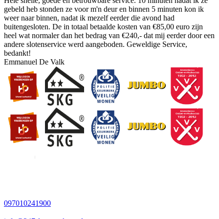
Hele snelle, goede en betrouwbare service. 10 minuten nadat ik ze
gebeld heb stonden ze voor m'n deur en binnen 5 minuten kon ik
weer naar binnen, nadat ik mezelf eerder die avond had
buitengesloten. De in totaal betaalde kosten van €85,00 euro zijn
heel wat normaler dan het bedrag van €240,- dat mij eerder door een
andere slotenservice werd aangeboden. Geweldige Service,
bedankt!
Emmanuel De Valk
097010241900