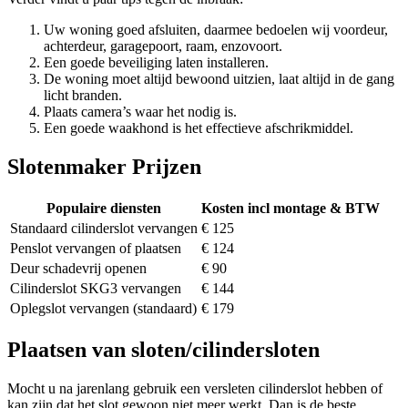
Uw woning goed afsluiten, daarmee bedoelen wij voordeur,
achterdeur, garagepoort, raam, enzovoort.
Een goede beveiliging laten installeren.
De woning moet altijd bewoond uitzien, laat altijd in de gang
licht branden.
Plaats camera’s waar het nodig is.
Een goede waakhond is het effectieve afschrikmiddel.
Slotenmaker Prijzen
Populaire diensten
Kosten incl montage & BTW
Standaard cilinderslot vervangen
€ 125
Penslot vervangen of plaatsen
€ 124
Deur schadevrij openen
€ 90
Cilinderslot SKG3 vervangen
€ 144
Oplegslot vervangen (standaard)
€ 179
Plaatsen van sloten/cilindersloten
Mocht u na jarenlang gebruik een versleten cilinderslot hebben of
kan zijn dat het slot gewoon niet meer werkt. Dan is de beste