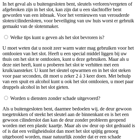
In het geval als u buitengesloten bent, sleutels verloren/vergeten of
afgebroken zijn in het slot, kan zijn dat u een slachtoffer bent
geworden van een inbraak. Voor het vernieuwen van verouderde
sloten/cilindersloten, voor beveiliging van uw huis worst er gebruik
gemaakt van de slotenmaker.
Welke tips kunt u geven als het slot bevroren is?
U moet weten dat u nooit zeer warm water mag gebruiken voor het
ontdooien van het slot. Heeft u een special middel liggen bij uw
thuis om het slot te ontdooien, kunt u deze gebruiken. Maar als u
deze niet heeft, kunt u proberen het slot te verhitten met een
kruik/aansteker. U kunt het sleutel opwarmen en in het slot steken
voor paar seconden, dit moet u zeker 2 á 3 keer doen. Met behulp
van een spuit en alcohol kunt u ook het slot ontdooien, u moet paar
druppels alcohol in het slot gieten.
Worden u diensten zonder schade uitgevoerd?
Als u buitengesloten bent, daarmee bedoelen wij, de deur gewoon
toegetrokken of steekt het sleutel aan de binnenkant en is het een
gewoon cilinderslot dan kan de deur zonder probleem geopend
worden met een plastic kaartje. Maar als uw deur op slot gedraaid is
of is dat een veiligheidsslot dan moet het slot spijtig genoeg
uitgeboord worden, maar natuurlijk zonder dat er een schade