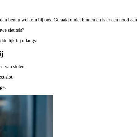
dan bent u welkom bij ons. Geraakt u niet binnen en is er een nood a
uwe sleutels?
ellijk bij u langs.
ij
n van sloten.
ct slot.
ige.