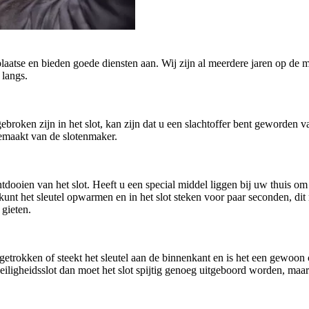
plaatse en bieden goede diensten aan. Wij zijn al meerdere jaren op de m
 langs.
afgebroken zijn in het slot, kan zijn dat u een slachtoffer bent geworde
gemaakt van de slotenmaker.
oien van het slot. Heeft u een special middel liggen bij uw thuis om h
U kunt het sleutel opwarmen en in het slot steken voor paar seconden, di
 gieten.
getrokken of steekt het sleutel aan de binnenkant en is het een gewoo
n veiligheidsslot dan moet het slot spijtig genoeg uitgeboord worden, ma