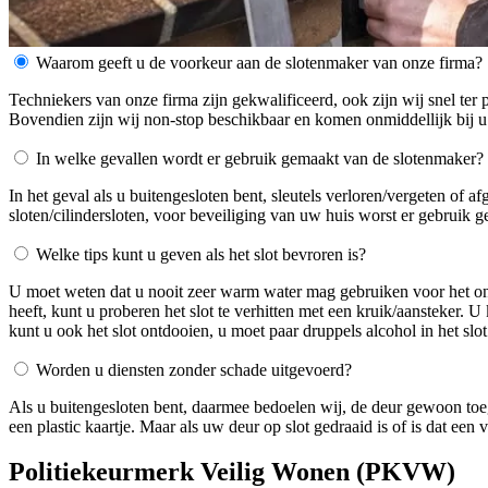
Waarom geeft u de voorkeur aan de slotenmaker van onze firma?
Techniekers van onze firma zijn gekwalificeerd, ook zijn wij snel ter 
Bovendien zijn wij non-stop beschikbaar en komen onmiddellijk bij u
In welke gevallen wordt er gebruik gemaakt van de slotenmaker?
In het geval als u buitengesloten bent, sleutels verloren/vergeten of 
sloten/cilindersloten, voor beveiliging van uw huis worst er gebruik 
Welke tips kunt u geven als het slot bevroren is?
U moet weten dat u nooit zeer warm water mag gebruiken voor het ontdo
heeft, kunt u proberen het slot te verhitten met een kruik/aansteker. 
kunt u ook het slot ontdooien, u moet paar druppels alcohol in het slot
Worden u diensten zonder schade uitgevoerd?
Als u buitengesloten bent, daarmee bedoelen wij, de deur gewoon toe
een plastic kaartje. Maar als uw deur op slot gedraaid is of is dat ee
Politiekeurmerk Veilig Wonen (PKVW)