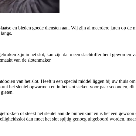
plaatse en bieden goede diensten aan. Wij zijn al meerdere jaren op de m
 langs.
afgebroken zijn in het slot, kan zijn dat u een slachtoffer bent geworde
gemaakt van de slotenmaker.
oien van het slot. Heeft u een special middel liggen bij uw thuis om h
U kunt het sleutel opwarmen en in het slot steken voor paar seconden, di
 gieten.
getrokken of steekt het sleutel aan de binnenkant en is het een gewoo
n veiligheidsslot dan moet het slot spijtig genoeg uitgeboord worden, ma