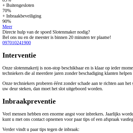
+ Buitengesloten
70%
+ Inbraakbeveiliging
90%
Meer
Directe hulp van de spoed Slotenmaker nodig?
Bel ons nu en de meester is binnen 20 minuten ter plaatse!
097010241900
Interventie
Onze slotenmakerij is non-stop beschikbaar en is klaar op ieder mom
techniekers die al meerdere jaren zonder beschadiging klanten help
Onze techniekers proberen éérst zonder schade aan te richten aan het sl
uw deur steken, dan moet het slot uitgeboord worden.
Inbraakpreventie
Veel mensen hebben een enorme angst voor inbrekers. Jaarlijks worden
kunt u met ons contact opnemen voor paar tips of een afspraak vastleg
Verder vindt u paar tips tegen de inbraak: