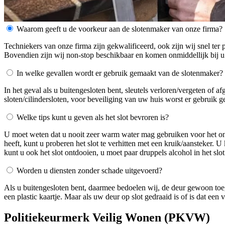
Waarom geeft u de voorkeur aan de slotenmaker van onze firma?
Techniekers van onze firma zijn gekwalificeerd, ook zijn wij snel ter 
Bovendien zijn wij non-stop beschikbaar en komen onmiddellijk bij u
In welke gevallen wordt er gebruik gemaakt van de slotenmaker?
In het geval als u buitengesloten bent, sleutels verloren/vergeten of 
sloten/cilindersloten, voor beveiliging van uw huis worst er gebruik 
Welke tips kunt u geven als het slot bevroren is?
U moet weten dat u nooit zeer warm water mag gebruiken voor het ontdo
heeft, kunt u proberen het slot te verhitten met een kruik/aansteker. 
kunt u ook het slot ontdooien, u moet paar druppels alcohol in het slot
Worden u diensten zonder schade uitgevoerd?
Als u buitengesloten bent, daarmee bedoelen wij, de deur gewoon toe
een plastic kaartje. Maar als uw deur op slot gedraaid is of is dat ee
Politiekeurmerk Veilig Wonen (PKVW)