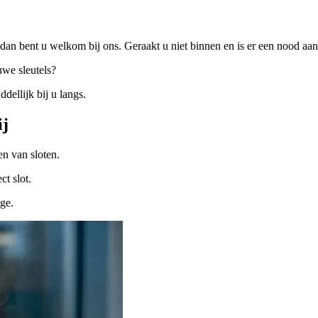
dan bent u welkom bij ons. Geraakt u niet binnen en is er een nood a
uwe sleutels?
ellijk bij u langs.
ij
n van sloten.
ct slot.
ige.