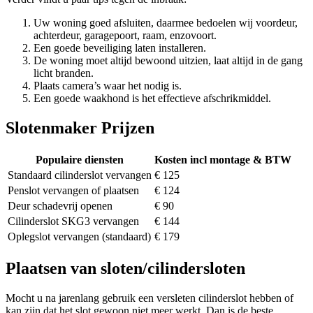
Uw woning goed afsluiten, daarmee bedoelen wij voordeur,
achterdeur, garagepoort, raam, enzovoort.
Een goede beveiliging laten installeren.
De woning moet altijd bewoond uitzien, laat altijd in de gang
licht branden.
Plaats camera’s waar het nodig is.
Een goede waakhond is het effectieve afschrikmiddel.
Slotenmaker Prijzen
Populaire diensten
Kosten incl montage & BTW
Standaard cilinderslot vervangen
€ 125
Penslot vervangen of plaatsen
€ 124
Deur schadevrij openen
€ 90
Cilinderslot SKG3 vervangen
€ 144
Oplegslot vervangen (standaard)
€ 179
Plaatsen van sloten/cilindersloten
Mocht u na jarenlang gebruik een versleten cilinderslot hebben of
kan zijn dat het slot gewoon niet meer werkt. Dan is de beste