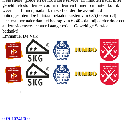
Hele snelle, goede en betrouwbare service. 10 minuten nadat ik ze
gebeld heb stonden ze voor m'n deur en binnen 5 minuten kon ik
weer naar binnen, nadat ik mezelf eerder die avond had
buitengesloten. De in totaal betaalde kosten van €85,00 euro zijn
heel wat normaler dan het bedrag van €240,- dat mij eerder door een
andere slotenservice werd aangeboden. Geweldige Service,
bedankt!
Emmanuel De Valk
097010241900