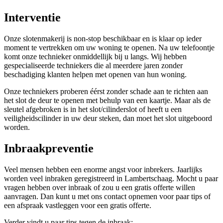
Interventie
Onze slotenmakerij is non-stop beschikbaar en is klaar op ieder
moment te vertrekken om uw woning te openen. Na uw telefoontje
komt onze technieker onmiddellijk bij u langs. Wij hebben
gespecialiseerde techniekers die al meerdere jaren zonder
beschadiging klanten helpen met openen van hun woning.
Onze techniekers proberen éérst zonder schade aan te richten aan
het slot de deur te openen met behulp van een kaartje. Maar als de
sleutel afgebroken is in het slot/cilinderslot of heeft u een
veiligheidscilinder in uw deur steken, dan moet het slot uitgeboord
worden.
Inbraakpreventie
Veel mensen hebben een enorme angst voor inbrekers. Jaarlijks
worden veel inbraken geregistreerd in Lambertschaag. Mocht u paar
vragen hebben over inbraak of zou u een gratis offerte willen
aanvragen. Dan kunt u met ons contact opnemen voor paar tips of
een afspraak vastleggen voor een gratis offerte.
Verder vindt u paar tips tegen de inbraak: