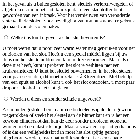
In het geval als u buitengesloten bent, sleutels verloren/vergeten of
afgebroken zijn in het slot, kan zijn dat u een slachtoffer bent
geworden van een inbraak. Voor het vernieuwen van verouderde
sloten/cilindersloten, voor beveiliging van uw huis worst er gebruik
gemaakt van de slotenmaker.
Welke tips kunt u geven als het slot bevroren is?
U moet weten dat u nooit zeer warm water mag gebruiken voor het
ontdooien van het slot. Heeft u een special middel liggen bij uw
thuis om het slot te ontdooien, kunt u deze gebruiken. Maar als u
deze niet heeft, kunt u proberen het slot te verhitten met een
kruik/aansteker. U kunt het sleutel opwarmen en in het slot steken
voor paar seconden, dit moet u zeker 2 á 3 keer doen. Met behulp
van een spuit en alcohol kunt u ook het slot ontdooien, u moet paar
druppels alcohol in het slot gieten.
Worden u diensten zonder schade uitgevoerd?
Als u buitengesloten bent, daarmee bedoelen wij, de deur gewoon
toegetrokken of steekt het sleutel aan de binnenkant en is het een
gewoon cilinderslot dan kan de deur zonder probleem geopend
worden met een plastic kaartje. Maar als uw deur op slot gedraaid is
of is dat een veiligheidsslot dan moet het slot spijtig genoeg
uitgeboord worden, maar natuurlijk zonder dat er een schade