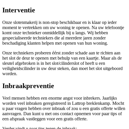
Interventie
Onze slotenmakerij is non-stop beschikbaar en is klaar op ieder
moment te vertrekken om uw woning te openen. Na uw telefoontje
komt onze technieker onmiddellijk bij u langs. Wij hebben
gespecialiseerde techniekers die al meerdere jaren zonder
beschadiging klanten helpen met openen van hun woning.
Onze techniekers proberen éérst zonder schade aan te richten aan
het slot de deur te openen met behulp van een kaartje. Maar als de
sleutel afgebroken is in het slot/cilinderslot of heeft u een
veiligheidscilinder in uw deur steken, dan moet het slot uitgeboord
worden.
Inbraakpreventie
Veel mensen hebben een enorme angst voor inbrekers. Jaarlijks
worden veel inbraken geregistreerd in Lattrop breklenkamp. Mocht
u paar vragen hebben over inbraak of zou u een gratis offerte willen
aanvragen. Dan kunt u met ons contact opnemen voor paar tips of
een afspraak vastleggen voor een gratis offerte.
Verder vindt u paar tips tegen de inbraak: