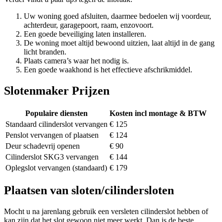
Uw woning goed afsluiten, daarmee bedoelen wij voordeur,
achterdeur, garagepoort, raam, enzovoort.
Een goede beveiliging laten installeren.
De woning moet altijd bewoond uitzien, laat altijd in de gang
licht branden.
Plaats camera’s waar het nodig is.
Een goede waakhond is het effectieve afschrikmiddel.
Slotenmaker Prijzen
Populaire diensten
Kosten incl montage & BTW
Standaard cilinderslot vervangen
€ 125
Penslot vervangen of plaatsen
€ 124
Deur schadevrij openen
€ 90
Cilinderslot SKG3 vervangen
€ 144
Oplegslot vervangen (standaard)
€ 179
Plaatsen van sloten/cilindersloten
Mocht u na jarenlang gebruik een versleten cilinderslot hebben of
kan zijn dat het slot gewoon niet meer werkt. Dan is de beste