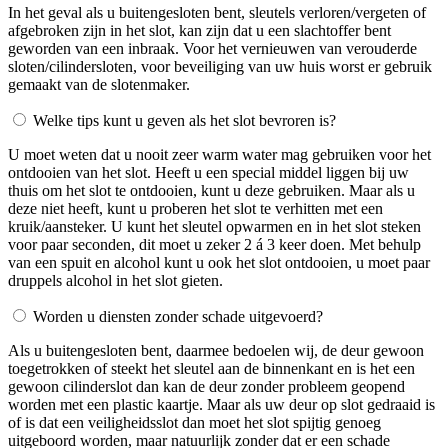
In het geval als u buitengesloten bent, sleutels verloren/vergeten of
afgebroken zijn in het slot, kan zijn dat u een slachtoffer bent
geworden van een inbraak. Voor het vernieuwen van verouderde
sloten/cilindersloten, voor beveiliging van uw huis worst er gebruik
gemaakt van de slotenmaker.
Welke tips kunt u geven als het slot bevroren is?
U moet weten dat u nooit zeer warm water mag gebruiken voor het
ontdooien van het slot. Heeft u een special middel liggen bij uw
thuis om het slot te ontdooien, kunt u deze gebruiken. Maar als u
deze niet heeft, kunt u proberen het slot te verhitten met een
kruik/aansteker. U kunt het sleutel opwarmen en in het slot steken
voor paar seconden, dit moet u zeker 2 á 3 keer doen. Met behulp
van een spuit en alcohol kunt u ook het slot ontdooien, u moet paar
druppels alcohol in het slot gieten.
Worden u diensten zonder schade uitgevoerd?
Als u buitengesloten bent, daarmee bedoelen wij, de deur gewoon
toegetrokken of steekt het sleutel aan de binnenkant en is het een
gewoon cilinderslot dan kan de deur zonder probleem geopend
worden met een plastic kaartje. Maar als uw deur op slot gedraaid is
of is dat een veiligheidsslot dan moet het slot spijtig genoeg
uitgeboord worden, maar natuurlijk zonder dat er een schade