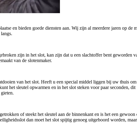
plaatse en bieden goede diensten aan. Wij zijn al meerdere jaren op de m
 langs.
afgebroken zijn in het slot, kan zijn dat u een slachtoffer bent geworde
gemaakt van de slotenmaker.
oien van het slot. Heeft u een special middel liggen bij uw thuis om h
U kunt het sleutel opwarmen en in het slot steken voor paar seconden, di
 gieten.
getrokken of steekt het sleutel aan de binnenkant en is het een gewoo
n veiligheidsslot dan moet het slot spijtig genoeg uitgeboord worden, ma