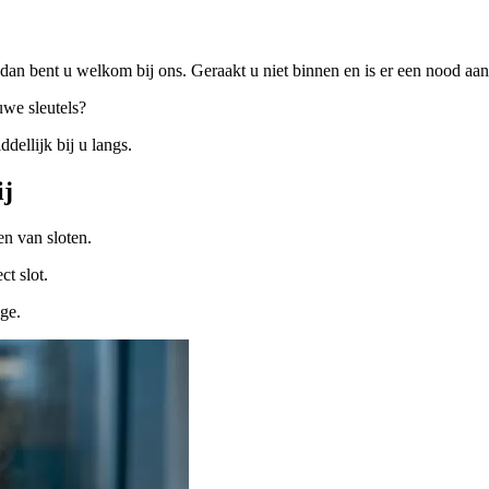
dan bent u welkom bij ons. Geraakt u niet binnen en is er een nood a
uwe sleutels?
ellijk bij u langs.
ij
n van sloten.
ct slot.
ige.