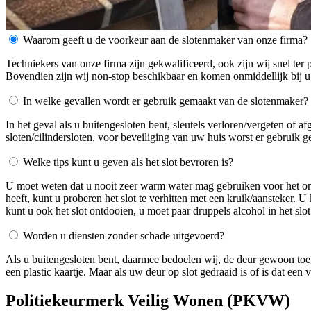
Waarom geeft u de voorkeur aan de slotenmaker van onze firma?
Techniekers van onze firma zijn gekwalificeerd, ook zijn wij snel ter 
Bovendien zijn wij non-stop beschikbaar en komen onmiddellijk bij u
In welke gevallen wordt er gebruik gemaakt van de slotenmaker?
In het geval als u buitengesloten bent, sleutels verloren/vergeten of 
sloten/cilindersloten, voor beveiliging van uw huis worst er gebruik 
Welke tips kunt u geven als het slot bevroren is?
U moet weten dat u nooit zeer warm water mag gebruiken voor het ontdo
heeft, kunt u proberen het slot te verhitten met een kruik/aansteker. 
kunt u ook het slot ontdooien, u moet paar druppels alcohol in het slot
Worden u diensten zonder schade uitgevoerd?
Als u buitengesloten bent, daarmee bedoelen wij, de deur gewoon toe
een plastic kaartje. Maar als uw deur op slot gedraaid is of is dat ee
Politiekeurmerk Veilig Wonen (PKVW)