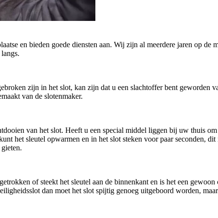
plaatse en bieden goede diensten aan. Wij zijn al meerdere jaren op de m
 langs.
afgebroken zijn in het slot, kan zijn dat u een slachtoffer bent geworde
gemaakt van de slotenmaker.
oien van het slot. Heeft u een special middel liggen bij uw thuis om h
U kunt het sleutel opwarmen en in het slot steken voor paar seconden, di
 gieten.
getrokken of steekt het sleutel aan de binnenkant en is het een gewoo
n veiligheidsslot dan moet het slot spijtig genoeg uitgeboord worden, ma