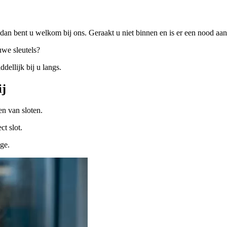
dan bent u welkom bij ons. Geraakt u niet binnen en is er een nood a
uwe sleutels?
ellijk bij u langs.
ij
n van sloten.
ct slot.
ige.