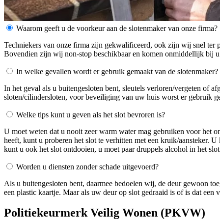
Waarom geeft u de voorkeur aan de slotenmaker van onze firma?
Techniekers van onze firma zijn gekwalificeerd, ook zijn wij snel ter 
Bovendien zijn wij non-stop beschikbaar en komen onmiddellijk bij u
In welke gevallen wordt er gebruik gemaakt van de slotenmaker?
In het geval als u buitengesloten bent, sleutels verloren/vergeten of 
sloten/cilindersloten, voor beveiliging van uw huis worst er gebruik 
Welke tips kunt u geven als het slot bevroren is?
U moet weten dat u nooit zeer warm water mag gebruiken voor het ontdo
heeft, kunt u proberen het slot te verhitten met een kruik/aansteker. 
kunt u ook het slot ontdooien, u moet paar druppels alcohol in het slot
Worden u diensten zonder schade uitgevoerd?
Als u buitengesloten bent, daarmee bedoelen wij, de deur gewoon toe
een plastic kaartje. Maar als uw deur op slot gedraaid is of is dat ee
Politiekeurmerk Veilig Wonen (PKVW)