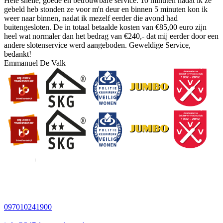
Hele snelle, goede en betrouwbare service. 10 minuten nadat ik ze
gebeld heb stonden ze voor m'n deur en binnen 5 minuten kon ik
weer naar binnen, nadat ik mezelf eerder die avond had
buitengesloten. De in totaal betaalde kosten van €85,00 euro zijn
heel wat normaler dan het bedrag van €240,- dat mij eerder door een
andere slotenservice werd aangeboden. Geweldige Service,
bedankt!
Emmanuel De Valk
097010241900