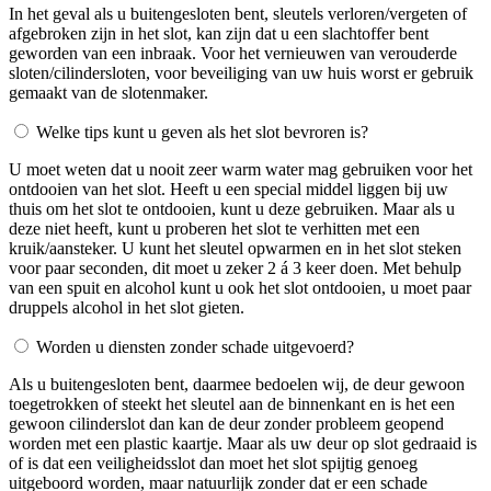
In het geval als u buitengesloten bent, sleutels verloren/vergeten of
afgebroken zijn in het slot, kan zijn dat u een slachtoffer bent
geworden van een inbraak. Voor het vernieuwen van verouderde
sloten/cilindersloten, voor beveiliging van uw huis worst er gebruik
gemaakt van de slotenmaker.
Welke tips kunt u geven als het slot bevroren is?
U moet weten dat u nooit zeer warm water mag gebruiken voor het
ontdooien van het slot. Heeft u een special middel liggen bij uw
thuis om het slot te ontdooien, kunt u deze gebruiken. Maar als u
deze niet heeft, kunt u proberen het slot te verhitten met een
kruik/aansteker. U kunt het sleutel opwarmen en in het slot steken
voor paar seconden, dit moet u zeker 2 á 3 keer doen. Met behulp
van een spuit en alcohol kunt u ook het slot ontdooien, u moet paar
druppels alcohol in het slot gieten.
Worden u diensten zonder schade uitgevoerd?
Als u buitengesloten bent, daarmee bedoelen wij, de deur gewoon
toegetrokken of steekt het sleutel aan de binnenkant en is het een
gewoon cilinderslot dan kan de deur zonder probleem geopend
worden met een plastic kaartje. Maar als uw deur op slot gedraaid is
of is dat een veiligheidsslot dan moet het slot spijtig genoeg
uitgeboord worden, maar natuurlijk zonder dat er een schade