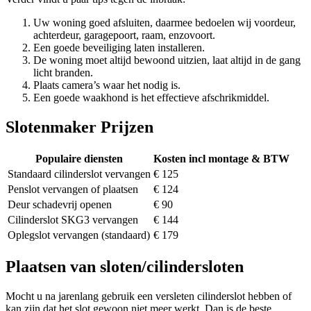
Uw woning goed afsluiten, daarmee bedoelen wij voordeur,
achterdeur, garagepoort, raam, enzovoort.
Een goede beveiliging laten installeren.
De woning moet altijd bewoond uitzien, laat altijd in de gang
licht branden.
Plaats camera’s waar het nodig is.
Een goede waakhond is het effectieve afschrikmiddel.
Slotenmaker Prijzen
Populaire diensten
Kosten incl montage & BTW
Standaard cilinderslot vervangen
€ 125
Penslot vervangen of plaatsen
€ 124
Deur schadevrij openen
€ 90
Cilinderslot SKG3 vervangen
€ 144
Oplegslot vervangen (standaard)
€ 179
Plaatsen van sloten/cilindersloten
Mocht u na jarenlang gebruik een versleten cilinderslot hebben of
kan zijn dat het slot gewoon niet meer werkt. Dan is de beste