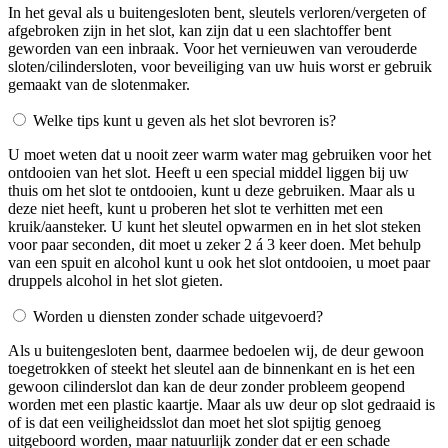
In het geval als u buitengesloten bent, sleutels verloren/vergeten of
afgebroken zijn in het slot, kan zijn dat u een slachtoffer bent
geworden van een inbraak. Voor het vernieuwen van verouderde
sloten/cilindersloten, voor beveiliging van uw huis worst er gebruik
gemaakt van de slotenmaker.
Welke tips kunt u geven als het slot bevroren is?
U moet weten dat u nooit zeer warm water mag gebruiken voor het
ontdooien van het slot. Heeft u een special middel liggen bij uw
thuis om het slot te ontdooien, kunt u deze gebruiken. Maar als u
deze niet heeft, kunt u proberen het slot te verhitten met een
kruik/aansteker. U kunt het sleutel opwarmen en in het slot steken
voor paar seconden, dit moet u zeker 2 á 3 keer doen. Met behulp
van een spuit en alcohol kunt u ook het slot ontdooien, u moet paar
druppels alcohol in het slot gieten.
Worden u diensten zonder schade uitgevoerd?
Als u buitengesloten bent, daarmee bedoelen wij, de deur gewoon
toegetrokken of steekt het sleutel aan de binnenkant en is het een
gewoon cilinderslot dan kan de deur zonder probleem geopend
worden met een plastic kaartje. Maar als uw deur op slot gedraaid is
of is dat een veiligheidsslot dan moet het slot spijtig genoeg
uitgeboord worden, maar natuurlijk zonder dat er een schade