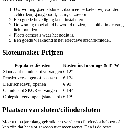
Uw woning goed afsluiten, daarmee bedoelen wij voordeur,
achterdeur, garagepoort, raam, enzovoort.
Een goede beveiliging laten installeren.
De woning moet altijd bewoond uitzien, laat altijd in de gang
licht branden.
Plaats camera’s waar het nodig is.
Een goede waakhond is het effectieve afschrikmiddel.
Slotenmaker Prijzen
Populaire diensten
Kosten incl montage & BTW
Standaard cilinderslot vervangen
€ 125
Penslot vervangen of plaatsen
€ 124
Deur schadevrij openen
€ 90
Cilinderslot SKG3 vervangen
€ 144
Oplegslot vervangen (standaard)
€ 179
Plaatsen van sloten/cilindersloten
Mocht u na jarenlang gebruik een versleten cilinderslot hebben of
kan zijn dat het slot gewoon niet meer werkt. Dan is de beste