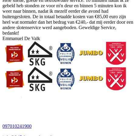
Hele snelle, goede en betrouwbare service. 10 minuten nadat ik ze
gebeld heb stonden ze voor m'n deur en binnen 5 minuten kon ik
weer naar binnen, nadat ik mezelf eerder die avond had
buitengesloten. De in totaal betaalde kosten van €85,00 euro zijn
heel wat normaler dan het bedrag van €240,- dat mij eerder door een
andere slotenservice werd aangeboden. Geweldige Service,
bedankt!
Emmanuel De Valk
097010241900