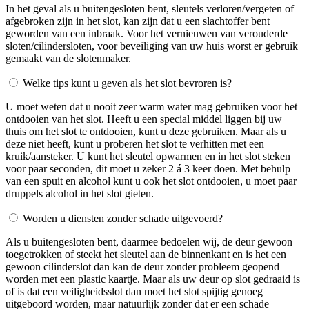
In het geval als u buitengesloten bent, sleutels verloren/vergeten of
afgebroken zijn in het slot, kan zijn dat u een slachtoffer bent
geworden van een inbraak. Voor het vernieuwen van verouderde
sloten/cilindersloten, voor beveiliging van uw huis worst er gebruik
gemaakt van de slotenmaker.
Welke tips kunt u geven als het slot bevroren is?
U moet weten dat u nooit zeer warm water mag gebruiken voor het
ontdooien van het slot. Heeft u een special middel liggen bij uw
thuis om het slot te ontdooien, kunt u deze gebruiken. Maar als u
deze niet heeft, kunt u proberen het slot te verhitten met een
kruik/aansteker. U kunt het sleutel opwarmen en in het slot steken
voor paar seconden, dit moet u zeker 2 á 3 keer doen. Met behulp
van een spuit en alcohol kunt u ook het slot ontdooien, u moet paar
druppels alcohol in het slot gieten.
Worden u diensten zonder schade uitgevoerd?
Als u buitengesloten bent, daarmee bedoelen wij, de deur gewoon
toegetrokken of steekt het sleutel aan de binnenkant en is het een
gewoon cilinderslot dan kan de deur zonder probleem geopend
worden met een plastic kaartje. Maar als uw deur op slot gedraaid is
of is dat een veiligheidsslot dan moet het slot spijtig genoeg
uitgeboord worden, maar natuurlijk zonder dat er een schade