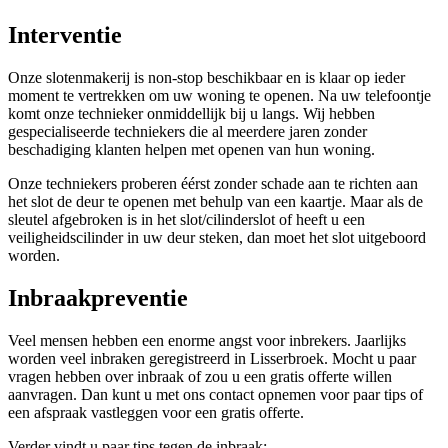
Interventie
Onze slotenmakerij is non-stop beschikbaar en is klaar op ieder
moment te vertrekken om uw woning te openen. Na uw telefoontje
komt onze technieker onmiddellijk bij u langs. Wij hebben
gespecialiseerde techniekers die al meerdere jaren zonder
beschadiging klanten helpen met openen van hun woning.
Onze techniekers proberen éérst zonder schade aan te richten aan
het slot de deur te openen met behulp van een kaartje. Maar als de
sleutel afgebroken is in het slot/cilinderslot of heeft u een
veiligheidscilinder in uw deur steken, dan moet het slot uitgeboord
worden.
Inbraakpreventie
Veel mensen hebben een enorme angst voor inbrekers. Jaarlijks
worden veel inbraken geregistreerd in Lisserbroek. Mocht u paar
vragen hebben over inbraak of zou u een gratis offerte willen
aanvragen. Dan kunt u met ons contact opnemen voor paar tips of
een afspraak vastleggen voor een gratis offerte.
Verder vindt u paar tips tegen de inbraak: