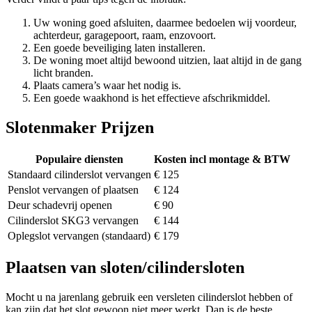
Uw woning goed afsluiten, daarmee bedoelen wij voordeur,
achterdeur, garagepoort, raam, enzovoort.
Een goede beveiliging laten installeren.
De woning moet altijd bewoond uitzien, laat altijd in de gang
licht branden.
Plaats camera’s waar het nodig is.
Een goede waakhond is het effectieve afschrikmiddel.
Slotenmaker Prijzen
Populaire diensten
Kosten incl montage & BTW
Standaard cilinderslot vervangen
€ 125
Penslot vervangen of plaatsen
€ 124
Deur schadevrij openen
€ 90
Cilinderslot SKG3 vervangen
€ 144
Oplegslot vervangen (standaard)
€ 179
Plaatsen van sloten/cilindersloten
Mocht u na jarenlang gebruik een versleten cilinderslot hebben of
kan zijn dat het slot gewoon niet meer werkt. Dan is de beste