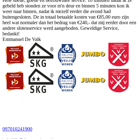
Hele snelle, goede en betrouwbare service. 10 minuten nadat ik ze
gebeld heb stonden ze voor m'n deur en binnen 5 minuten kon ik
weer naar binnen, nadat ik mezelf eerder die avond had
buitengesloten. De in totaal betaalde kosten van €85,00 euro zijn
heel wat normaler dan het bedrag van €240,- dat mij eerder door een
andere slotenservice werd aangeboden. Geweldige Service,
bedankt!
Emmanuel De Valk
097010241900