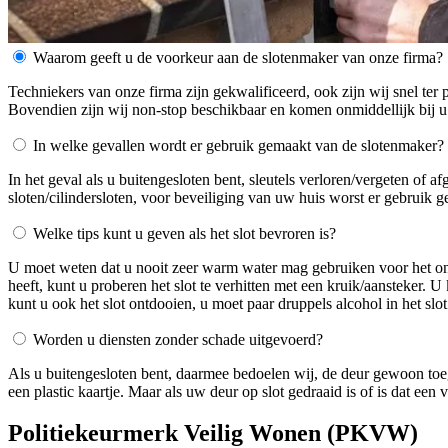
Waarom geeft u de voorkeur aan de slotenmaker van onze firma?
Techniekers van onze firma zijn gekwalificeerd, ook zijn wij snel ter 
Bovendien zijn wij non-stop beschikbaar en komen onmiddellijk bij u
In welke gevallen wordt er gebruik gemaakt van de slotenmaker?
In het geval als u buitengesloten bent, sleutels verloren/vergeten of 
sloten/cilindersloten, voor beveiliging van uw huis worst er gebruik 
Welke tips kunt u geven als het slot bevroren is?
U moet weten dat u nooit zeer warm water mag gebruiken voor het ontdo
heeft, kunt u proberen het slot te verhitten met een kruik/aansteker. 
kunt u ook het slot ontdooien, u moet paar druppels alcohol in het slot
Worden u diensten zonder schade uitgevoerd?
Als u buitengesloten bent, daarmee bedoelen wij, de deur gewoon toe
een plastic kaartje. Maar als uw deur op slot gedraaid is of is dat ee
Politiekeurmerk Veilig Wonen (PKVW)