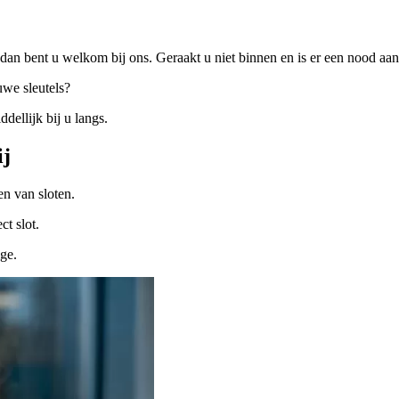
dan bent u welkom bij ons. Geraakt u niet binnen en is er een nood a
uwe sleutels?
ellijk bij u langs.
ij
n van sloten.
ct slot.
ige.