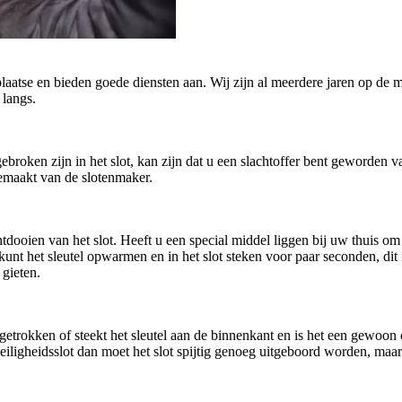
plaatse en bieden goede diensten aan. Wij zijn al meerdere jaren op de m
 langs.
afgebroken zijn in het slot, kan zijn dat u een slachtoffer bent geworde
gemaakt van de slotenmaker.
oien van het slot. Heeft u een special middel liggen bij uw thuis om h
U kunt het sleutel opwarmen en in het slot steken voor paar seconden, di
 gieten.
getrokken of steekt het sleutel aan de binnenkant en is het een gewoo
n veiligheidsslot dan moet het slot spijtig genoeg uitgeboord worden, ma