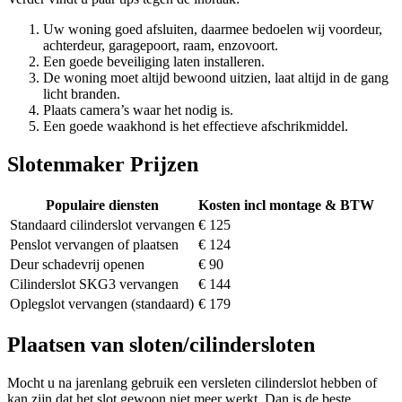
Uw woning goed afsluiten, daarmee bedoelen wij voordeur,
achterdeur, garagepoort, raam, enzovoort.
Een goede beveiliging laten installeren.
De woning moet altijd bewoond uitzien, laat altijd in de gang
licht branden.
Plaats camera’s waar het nodig is.
Een goede waakhond is het effectieve afschrikmiddel.
Slotenmaker Prijzen
Populaire diensten
Kosten incl montage & BTW
Standaard cilinderslot vervangen
€ 125
Penslot vervangen of plaatsen
€ 124
Deur schadevrij openen
€ 90
Cilinderslot SKG3 vervangen
€ 144
Oplegslot vervangen (standaard)
€ 179
Plaatsen van sloten/cilindersloten
Mocht u na jarenlang gebruik een versleten cilinderslot hebben of
kan zijn dat het slot gewoon niet meer werkt. Dan is de beste