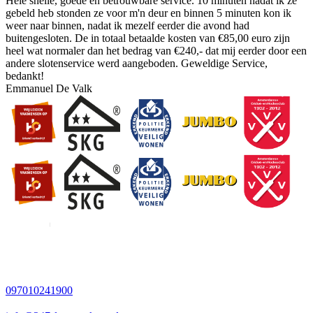
Hele snelle, goede en betrouwbare service. 10 minuten nadat ik ze
gebeld heb stonden ze voor m'n deur en binnen 5 minuten kon ik
weer naar binnen, nadat ik mezelf eerder die avond had
buitengesloten. De in totaal betaalde kosten van €85,00 euro zijn
heel wat normaler dan het bedrag van €240,- dat mij eerder door een
andere slotenservice werd aangeboden. Geweldige Service,
bedankt!
Emmanuel De Valk
097010241900