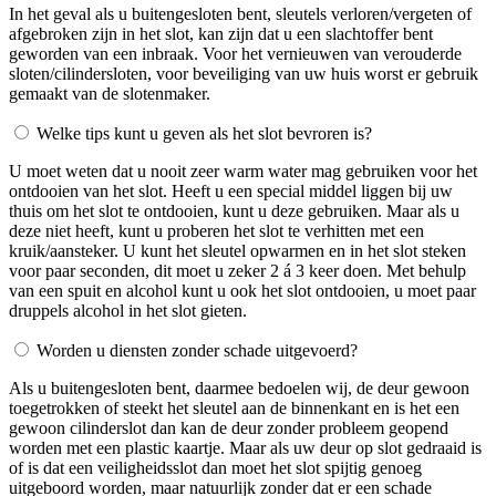
In het geval als u buitengesloten bent, sleutels verloren/vergeten of
afgebroken zijn in het slot, kan zijn dat u een slachtoffer bent
geworden van een inbraak. Voor het vernieuwen van verouderde
sloten/cilindersloten, voor beveiliging van uw huis worst er gebruik
gemaakt van de slotenmaker.
Welke tips kunt u geven als het slot bevroren is?
U moet weten dat u nooit zeer warm water mag gebruiken voor het
ontdooien van het slot. Heeft u een special middel liggen bij uw
thuis om het slot te ontdooien, kunt u deze gebruiken. Maar als u
deze niet heeft, kunt u proberen het slot te verhitten met een
kruik/aansteker. U kunt het sleutel opwarmen en in het slot steken
voor paar seconden, dit moet u zeker 2 á 3 keer doen. Met behulp
van een spuit en alcohol kunt u ook het slot ontdooien, u moet paar
druppels alcohol in het slot gieten.
Worden u diensten zonder schade uitgevoerd?
Als u buitengesloten bent, daarmee bedoelen wij, de deur gewoon
toegetrokken of steekt het sleutel aan de binnenkant en is het een
gewoon cilinderslot dan kan de deur zonder probleem geopend
worden met een plastic kaartje. Maar als uw deur op slot gedraaid is
of is dat een veiligheidsslot dan moet het slot spijtig genoeg
uitgeboord worden, maar natuurlijk zonder dat er een schade