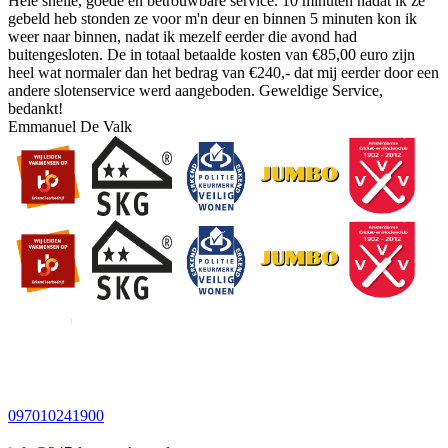
Hele snelle, goede en betrouwbare service. 10 minuten nadat ik ze
gebeld heb stonden ze voor m'n deur en binnen 5 minuten kon ik
weer naar binnen, nadat ik mezelf eerder die avond had
buitengesloten. De in totaal betaalde kosten van €85,00 euro zijn
heel wat normaler dan het bedrag van €240,- dat mij eerder door een
andere slotenservice werd aangeboden. Geweldige Service,
bedankt!
Emmanuel De Valk
097010241900