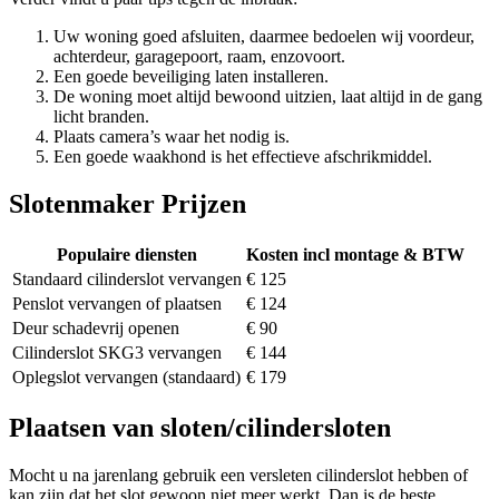
Uw woning goed afsluiten, daarmee bedoelen wij voordeur,
achterdeur, garagepoort, raam, enzovoort.
Een goede beveiliging laten installeren.
De woning moet altijd bewoond uitzien, laat altijd in de gang
licht branden.
Plaats camera’s waar het nodig is.
Een goede waakhond is het effectieve afschrikmiddel.
Slotenmaker Prijzen
Populaire diensten
Kosten incl montage & BTW
Standaard cilinderslot vervangen
€ 125
Penslot vervangen of plaatsen
€ 124
Deur schadevrij openen
€ 90
Cilinderslot SKG3 vervangen
€ 144
Oplegslot vervangen (standaard)
€ 179
Plaatsen van sloten/cilindersloten
Mocht u na jarenlang gebruik een versleten cilinderslot hebben of
kan zijn dat het slot gewoon niet meer werkt. Dan is de beste