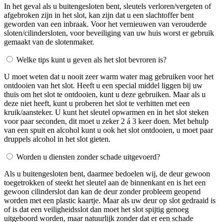
In het geval als u buitengesloten bent, sleutels verloren/vergeten of
afgebroken zijn in het slot, kan zijn dat u een slachtoffer bent
geworden van een inbraak. Voor het vernieuwen van verouderde
sloten/cilindersloten, voor beveiliging van uw huis worst er gebruik
gemaakt van de slotenmaker.
Welke tips kunt u geven als het slot bevroren is?
U moet weten dat u nooit zeer warm water mag gebruiken voor het
ontdooien van het slot. Heeft u een special middel liggen bij uw
thuis om het slot te ontdooien, kunt u deze gebruiken. Maar als u
deze niet heeft, kunt u proberen het slot te verhitten met een
kruik/aansteker. U kunt het sleutel opwarmen en in het slot steken
voor paar seconden, dit moet u zeker 2 á 3 keer doen. Met behulp
van een spuit en alcohol kunt u ook het slot ontdooien, u moet paar
druppels alcohol in het slot gieten.
Worden u diensten zonder schade uitgevoerd?
Als u buitengesloten bent, daarmee bedoelen wij, de deur gewoon
toegetrokken of steekt het sleutel aan de binnenkant en is het een
gewoon cilinderslot dan kan de deur zonder probleem geopend
worden met een plastic kaartje. Maar als uw deur op slot gedraaid is
of is dat een veiligheidsslot dan moet het slot spijtig genoeg
uitgeboord worden, maar natuurlijk zonder dat er een schade