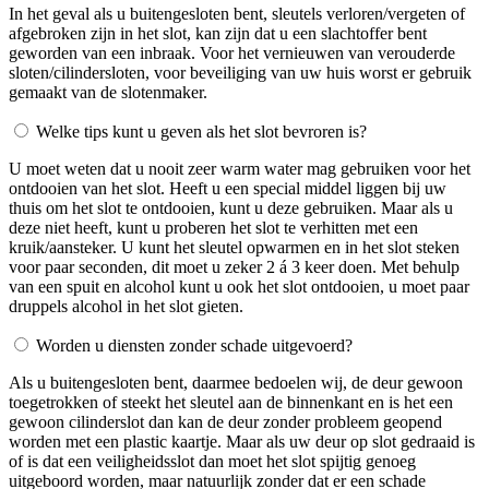
In het geval als u buitengesloten bent, sleutels verloren/vergeten of
afgebroken zijn in het slot, kan zijn dat u een slachtoffer bent
geworden van een inbraak. Voor het vernieuwen van verouderde
sloten/cilindersloten, voor beveiliging van uw huis worst er gebruik
gemaakt van de slotenmaker.
Welke tips kunt u geven als het slot bevroren is?
U moet weten dat u nooit zeer warm water mag gebruiken voor het
ontdooien van het slot. Heeft u een special middel liggen bij uw
thuis om het slot te ontdooien, kunt u deze gebruiken. Maar als u
deze niet heeft, kunt u proberen het slot te verhitten met een
kruik/aansteker. U kunt het sleutel opwarmen en in het slot steken
voor paar seconden, dit moet u zeker 2 á 3 keer doen. Met behulp
van een spuit en alcohol kunt u ook het slot ontdooien, u moet paar
druppels alcohol in het slot gieten.
Worden u diensten zonder schade uitgevoerd?
Als u buitengesloten bent, daarmee bedoelen wij, de deur gewoon
toegetrokken of steekt het sleutel aan de binnenkant en is het een
gewoon cilinderslot dan kan de deur zonder probleem geopend
worden met een plastic kaartje. Maar als uw deur op slot gedraaid is
of is dat een veiligheidsslot dan moet het slot spijtig genoeg
uitgeboord worden, maar natuurlijk zonder dat er een schade