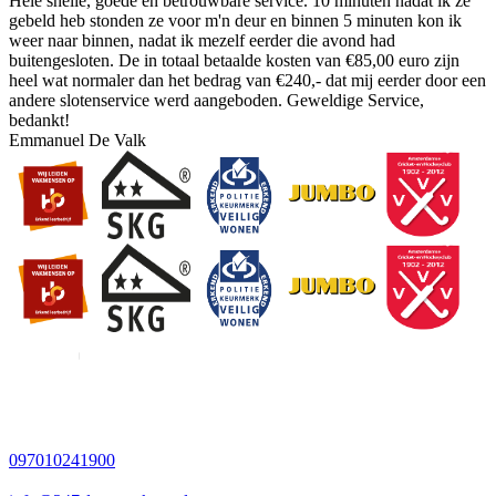
Hele snelle, goede en betrouwbare service. 10 minuten nadat ik ze
gebeld heb stonden ze voor m'n deur en binnen 5 minuten kon ik
weer naar binnen, nadat ik mezelf eerder die avond had
buitengesloten. De in totaal betaalde kosten van €85,00 euro zijn
heel wat normaler dan het bedrag van €240,- dat mij eerder door een
andere slotenservice werd aangeboden. Geweldige Service,
bedankt!
Emmanuel De Valk
097010241900