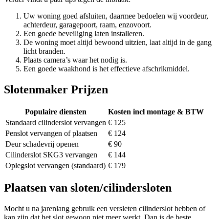
Uw woning goed afsluiten, daarmee bedoelen wij voordeur,
achterdeur, garagepoort, raam, enzovoort.
Een goede beveiliging laten installeren.
De woning moet altijd bewoond uitzien, laat altijd in de gang
licht branden.
Plaats camera’s waar het nodig is.
Een goede waakhond is het effectieve afschrikmiddel.
Slotenmaker Prijzen
Populaire diensten
Kosten incl montage & BTW
Standaard cilinderslot vervangen
€ 125
Penslot vervangen of plaatsen
€ 124
Deur schadevrij openen
€ 90
Cilinderslot SKG3 vervangen
€ 144
Oplegslot vervangen (standaard)
€ 179
Plaatsen van sloten/cilindersloten
Mocht u na jarenlang gebruik een versleten cilinderslot hebben of
kan zijn dat het slot gewoon niet meer werkt. Dan is de beste