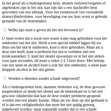
In het geval als u buitengesloten bent, sleutels verloren/vergeten of
afgebroken zijn in het slot, kan zijn dat u een slachtoffer bent
geworden van een inbraak. Voor het vernieuwen van verouderde
sloten/cilindersloten, voor beveiliging van uw huis worst er gebruik
gemaakt van de slotenmaker.
Welke tips kunt u geven als het slot bevroren is?
U moet weten dat u nooit zeer warm water mag gebruiken voor het
ontdooien van het slot. Heeft u een special middel liggen bij uw
thuis om het slot te ontdooien, kunt u deze gebruiken. Maar als u
deze niet heeft, kunt u proberen het slot te verhitten met een
kruik/aansteker. U kunt het sleutel opwarmen en in het slot steken
voor paar seconden, dit moet u zeker 2 á 3 keer doen. Met behulp
van een spuit en alcohol kunt u ook het slot ontdooien, u moet paar
druppels alcohol in het slot gieten.
Worden u diensten zonder schade uitgevoerd?
Als u buitengesloten bent, daarmee bedoelen wij, de deur gewoon
toegetrokken of steekt het sleutel aan de binnenkant en is het een
gewoon cilinderslot dan kan de deur zonder probleem geopend
worden met een plastic kaartje. Maar als uw deur op slot gedraaid is
of is dat een veiligheidsslot dan moet het slot spijtig genoeg
uitgeboord worden, maar natuurlijk zonder dat er een schade