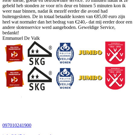
Hele snelle, goede en betrouwbare service. 10 minuten nadat ik ze
gebeld heb stonden ze voor m'n deur en binnen 5 minuten kon ik
weer naar binnen, nadat ik mezelf eerder die avond had
buitengesloten. De in totaal betaalde kosten van €85,00 euro zijn
heel wat normaler dan het bedrag van €240,- dat mij eerder door een
andere slotenservice werd aangeboden. Geweldige Service,
bedankt!
Emmanuel De Valk
097010241900