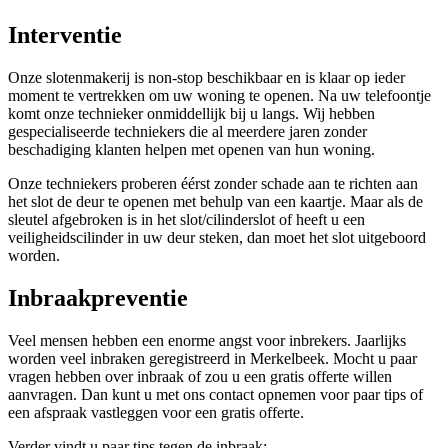
Interventie
Onze slotenmakerij is non-stop beschikbaar en is klaar op ieder
moment te vertrekken om uw woning te openen. Na uw telefoontje
komt onze technieker onmiddellijk bij u langs. Wij hebben
gespecialiseerde techniekers die al meerdere jaren zonder
beschadiging klanten helpen met openen van hun woning.
Onze techniekers proberen éérst zonder schade aan te richten aan
het slot de deur te openen met behulp van een kaartje. Maar als de
sleutel afgebroken is in het slot/cilinderslot of heeft u een
veiligheidscilinder in uw deur steken, dan moet het slot uitgeboord
worden.
Inbraakpreventie
Veel mensen hebben een enorme angst voor inbrekers. Jaarlijks
worden veel inbraken geregistreerd in Merkelbeek. Mocht u paar
vragen hebben over inbraak of zou u een gratis offerte willen
aanvragen. Dan kunt u met ons contact opnemen voor paar tips of
een afspraak vastleggen voor een gratis offerte.
Verder vindt u paar tips tegen de inbraak: