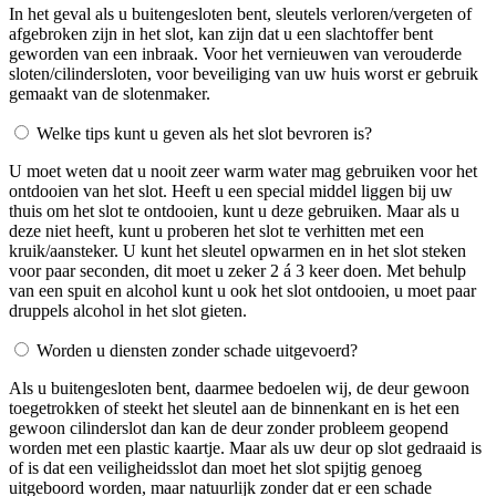
In het geval als u buitengesloten bent, sleutels verloren/vergeten of
afgebroken zijn in het slot, kan zijn dat u een slachtoffer bent
geworden van een inbraak. Voor het vernieuwen van verouderde
sloten/cilindersloten, voor beveiliging van uw huis worst er gebruik
gemaakt van de slotenmaker.
Welke tips kunt u geven als het slot bevroren is?
U moet weten dat u nooit zeer warm water mag gebruiken voor het
ontdooien van het slot. Heeft u een special middel liggen bij uw
thuis om het slot te ontdooien, kunt u deze gebruiken. Maar als u
deze niet heeft, kunt u proberen het slot te verhitten met een
kruik/aansteker. U kunt het sleutel opwarmen en in het slot steken
voor paar seconden, dit moet u zeker 2 á 3 keer doen. Met behulp
van een spuit en alcohol kunt u ook het slot ontdooien, u moet paar
druppels alcohol in het slot gieten.
Worden u diensten zonder schade uitgevoerd?
Als u buitengesloten bent, daarmee bedoelen wij, de deur gewoon
toegetrokken of steekt het sleutel aan de binnenkant en is het een
gewoon cilinderslot dan kan de deur zonder probleem geopend
worden met een plastic kaartje. Maar als uw deur op slot gedraaid is
of is dat een veiligheidsslot dan moet het slot spijtig genoeg
uitgeboord worden, maar natuurlijk zonder dat er een schade