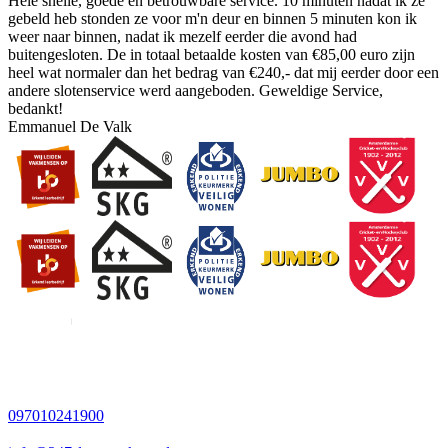
Hele snelle, goede en betrouwbare service. 10 minuten nadat ik ze
gebeld heb stonden ze voor m'n deur en binnen 5 minuten kon ik
weer naar binnen, nadat ik mezelf eerder die avond had
buitengesloten. De in totaal betaalde kosten van €85,00 euro zijn
heel wat normaler dan het bedrag van €240,- dat mij eerder door een
andere slotenservice werd aangeboden. Geweldige Service,
bedankt!
Emmanuel De Valk
097010241900