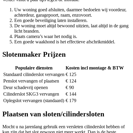
Uw woning goed afsluiten, daarmee bedoelen wij voordeur,
achterdeur, garagepoort, raam, enzovoort.
Een goede beveiliging laten installeren.
De woning moet altijd bewoond uitzien, laat altijd in de gang
licht branden.
Plaats camera’s waar het nodig is.
Een goede waakhond is het effectieve afschrikmiddel.
Slotenmaker Prijzen
Populaire diensten
Kosten incl montage & BTW
Standaard cilinderslot vervangen
€ 125
Penslot vervangen of plaatsen
€ 124
Deur schadevrij openen
€ 90
Cilinderslot SKG3 vervangen
€ 144
Oplegslot vervangen (standaard)
€ 179
Plaatsen van sloten/cilindersloten
Mocht u na jarenlang gebruik een versleten cilinderslot hebben of
kan zijn dat het slot gewoon niet meer werkt. Dan is de beste