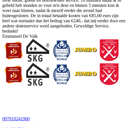
Hele snelle, goede en betrouwbare service. 10 minuten nadat ik ze
gebeld heb stonden ze voor m'n deur en binnen 5 minuten kon ik
weer naar binnen, nadat ik mezelf eerder die avond had
buitengesloten. De in totaal betaalde kosten van €85,00 euro zijn
heel wat normaler dan het bedrag van €240,- dat mij eerder door een
andere slotenservice werd aangeboden. Geweldige Service,
bedankt!
Emmanuel De Valk
097010241900