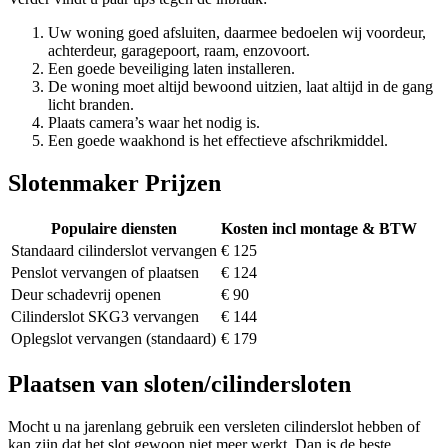
Uw woning goed afsluiten, daarmee bedoelen wij voordeur,
achterdeur, garagepoort, raam, enzovoort.
Een goede beveiliging laten installeren.
De woning moet altijd bewoond uitzien, laat altijd in de gang
licht branden.
Plaats camera’s waar het nodig is.
Een goede waakhond is het effectieve afschrikmiddel.
Slotenmaker Prijzen
Populaire diensten
Kosten incl montage & BTW
Standaard cilinderslot vervangen
€ 125
Penslot vervangen of plaatsen
€ 124
Deur schadevrij openen
€ 90
Cilinderslot SKG3 vervangen
€ 144
Oplegslot vervangen (standaard)
€ 179
Plaatsen van sloten/cilindersloten
Mocht u na jarenlang gebruik een versleten cilinderslot hebben of
kan zijn dat het slot gewoon niet meer werkt. Dan is de beste