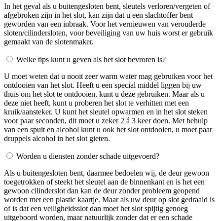
In het geval als u buitengesloten bent, sleutels verloren/vergeten of
afgebroken zijn in het slot, kan zijn dat u een slachtoffer bent
geworden van een inbraak. Voor het vernieuwen van verouderde
sloten/cilindersloten, voor beveiliging van uw huis worst er gebruik
gemaakt van de slotenmaker.
Welke tips kunt u geven als het slot bevroren is?
U moet weten dat u nooit zeer warm water mag gebruiken voor het
ontdooien van het slot. Heeft u een special middel liggen bij uw
thuis om het slot te ontdooien, kunt u deze gebruiken. Maar als u
deze niet heeft, kunt u proberen het slot te verhitten met een
kruik/aansteker. U kunt het sleutel opwarmen en in het slot steken
voor paar seconden, dit moet u zeker 2 á 3 keer doen. Met behulp
van een spuit en alcohol kunt u ook het slot ontdooien, u moet paar
druppels alcohol in het slot gieten.
Worden u diensten zonder schade uitgevoerd?
Als u buitengesloten bent, daarmee bedoelen wij, de deur gewoon
toegetrokken of steekt het sleutel aan de binnenkant en is het een
gewoon cilinderslot dan kan de deur zonder probleem geopend
worden met een plastic kaartje. Maar als uw deur op slot gedraaid is
of is dat een veiligheidsslot dan moet het slot spijtig genoeg
uitgeboord worden, maar natuurlijk zonder dat er een schade