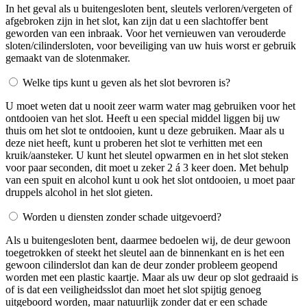
In het geval als u buitengesloten bent, sleutels verloren/vergeten of
afgebroken zijn in het slot, kan zijn dat u een slachtoffer bent
geworden van een inbraak. Voor het vernieuwen van verouderde
sloten/cilindersloten, voor beveiliging van uw huis worst er gebruik
gemaakt van de slotenmaker.
Welke tips kunt u geven als het slot bevroren is?
U moet weten dat u nooit zeer warm water mag gebruiken voor het
ontdooien van het slot. Heeft u een special middel liggen bij uw
thuis om het slot te ontdooien, kunt u deze gebruiken. Maar als u
deze niet heeft, kunt u proberen het slot te verhitten met een
kruik/aansteker. U kunt het sleutel opwarmen en in het slot steken
voor paar seconden, dit moet u zeker 2 á 3 keer doen. Met behulp
van een spuit en alcohol kunt u ook het slot ontdooien, u moet paar
druppels alcohol in het slot gieten.
Worden u diensten zonder schade uitgevoerd?
Als u buitengesloten bent, daarmee bedoelen wij, de deur gewoon
toegetrokken of steekt het sleutel aan de binnenkant en is het een
gewoon cilinderslot dan kan de deur zonder probleem geopend
worden met een plastic kaartje. Maar als uw deur op slot gedraaid is
of is dat een veiligheidsslot dan moet het slot spijtig genoeg
uitgeboord worden, maar natuurlijk zonder dat er een schade