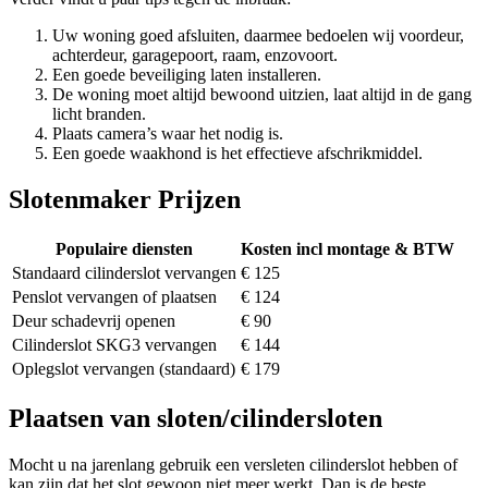
Uw woning goed afsluiten, daarmee bedoelen wij voordeur,
achterdeur, garagepoort, raam, enzovoort.
Een goede beveiliging laten installeren.
De woning moet altijd bewoond uitzien, laat altijd in de gang
licht branden.
Plaats camera’s waar het nodig is.
Een goede waakhond is het effectieve afschrikmiddel.
Slotenmaker Prijzen
Populaire diensten
Kosten incl montage & BTW
Standaard cilinderslot vervangen
€ 125
Penslot vervangen of plaatsen
€ 124
Deur schadevrij openen
€ 90
Cilinderslot SKG3 vervangen
€ 144
Oplegslot vervangen (standaard)
€ 179
Plaatsen van sloten/cilindersloten
Mocht u na jarenlang gebruik een versleten cilinderslot hebben of
kan zijn dat het slot gewoon niet meer werkt. Dan is de beste