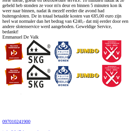
Hele snelle, goede en betrouwbare service. 10 minuten nadat ik ze
gebeld heb stonden ze voor m'n deur en binnen 5 minuten kon ik
weer naar binnen, nadat ik mezelf eerder die avond had
buitengesloten. De in totaal betaalde kosten van €85,00 euro zijn
heel wat normaler dan het bedrag van €240,- dat mij eerder door een
andere slotenservice werd aangeboden. Geweldige Service,
bedankt!
Emmanuel De Valk
097010241900