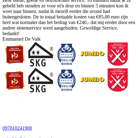
Hele snelle, goede en betrouwbare service. 10 minuten nadat ik ze
gebeld heb stonden ze voor m'n deur en binnen 5 minuten kon ik
weer naar binnen, nadat ik mezelf eerder die avond had
buitengesloten. De in totaal betaalde kosten van €85,00 euro zijn
heel wat normaler dan het bedrag van €240,- dat mij eerder door een
andere slotenservice werd aangeboden. Geweldige Service,
bedankt!
Emmanuel De Valk
097010241900