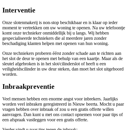
Interventie
Onze slotenmakerij is non-stop beschikbaar en is klaar op ieder
moment te vertrekken om uw woning te openen. Na uw telefoontje
komt onze technieker onmiddellijk bij u langs. Wij hebben
gespecialiseerde techniekers die al meerdere jaren zonder
beschadiging klanten helpen met openen van hun woning.
Onze techniekers proberen éérst zonder schade aan te richten aan
het slot de deur te openen met behulp van een kaartje. Maar als de
sleutel afgebroken is in het slot/cilinderslot of heeft u een
veiligheidscilinder in uw deur steken, dan moet het slot uitgeboord
worden.
Inbraakpreventie
Veel mensen hebben een enorme angst voor inbrekers. Jaarlijks
worden veel inbraken geregistreerd in Nieuw beerta. Mocht u paar
vragen hebben over inbraak of zou u een gratis offerte willen
aanvragen. Dan kunt u met ons contact opnemen voor paar tips of
een afspraak vastleggen voor een gratis offerte.
Verder vindt u paar tips tegen de inbraak: