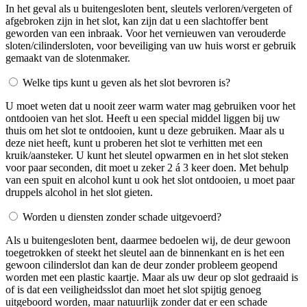
In het geval als u buitengesloten bent, sleutels verloren/vergeten of
afgebroken zijn in het slot, kan zijn dat u een slachtoffer bent
geworden van een inbraak. Voor het vernieuwen van verouderde
sloten/cilindersloten, voor beveiliging van uw huis worst er gebruik
gemaakt van de slotenmaker.
Welke tips kunt u geven als het slot bevroren is?
U moet weten dat u nooit zeer warm water mag gebruiken voor het
ontdooien van het slot. Heeft u een special middel liggen bij uw
thuis om het slot te ontdooien, kunt u deze gebruiken. Maar als u
deze niet heeft, kunt u proberen het slot te verhitten met een
kruik/aansteker. U kunt het sleutel opwarmen en in het slot steken
voor paar seconden, dit moet u zeker 2 á 3 keer doen. Met behulp
van een spuit en alcohol kunt u ook het slot ontdooien, u moet paar
druppels alcohol in het slot gieten.
Worden u diensten zonder schade uitgevoerd?
Als u buitengesloten bent, daarmee bedoelen wij, de deur gewoon
toegetrokken of steekt het sleutel aan de binnenkant en is het een
gewoon cilinderslot dan kan de deur zonder probleem geopend
worden met een plastic kaartje. Maar als uw deur op slot gedraaid is
of is dat een veiligheidsslot dan moet het slot spijtig genoeg
uitgeboord worden, maar natuurlijk zonder dat er een schade