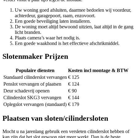
Uw woning goed afsluiten, daarmee bedoelen wij voordeur,
achterdeur, garagepoort, raam, enzovoort.
Een goede beveiliging laten installeren.
De woning moet altijd bewoond uitzien, laat altijd in de gang
licht branden.
Plaats camera’s waar het nodig is.
Een goede waakhond is het effectieve afschrikmiddel.
Slotenmaker Prijzen
Populaire diensten
Kosten incl montage & BTW
Standaard cilinderslot vervangen
€ 125
Penslot vervangen of plaatsen
€ 124
Deur schadevrij openen
€ 90
Cilinderslot SKG3 vervangen
€ 144
Oplegslot vervangen (standaard)
€ 179
Plaatsen van sloten/cilindersloten
Mocht u na jarenlang gebruik een versleten cilinderslot hebben of
kan zijn dat het slot gewoon niet meer werkt. Dan is de beste