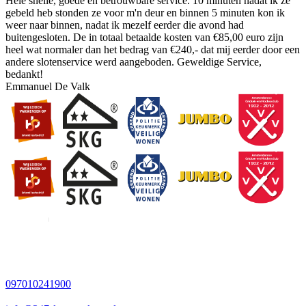
Hele snelle, goede en betrouwbare service. 10 minuten nadat ik ze
gebeld heb stonden ze voor m'n deur en binnen 5 minuten kon ik
weer naar binnen, nadat ik mezelf eerder die avond had
buitengesloten. De in totaal betaalde kosten van €85,00 euro zijn
heel wat normaler dan het bedrag van €240,- dat mij eerder door een
andere slotenservice werd aangeboden. Geweldige Service,
bedankt!
Emmanuel De Valk
097010241900