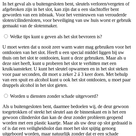
In het geval als u buitengesloten bent, sleutels verloren/vergeten of
afgebroken zijn in het slot, kan zijn dat u een slachtoffer bent
geworden van een inbraak. Voor het vernieuwen van verouderde
sloten/cilindersloten, voor beveiliging van uw huis worst er gebruik
gemaakt van de slotenmaker.
Welke tips kunt u geven als het slot bevroren is?
U moet weten dat u nooit zeer warm water mag gebruiken voor het
ontdooien van het slot. Heeft u een special middel liggen bij uw
thuis om het slot te ontdooien, kunt u deze gebruiken. Maar als u
deze niet heeft, kunt u proberen het slot te verhitten met een
kruik/aansteker. U kunt het sleutel opwarmen en in het slot steken
voor paar seconden, dit moet u zeker 2 á 3 keer doen. Met behulp
van een spuit en alcohol kunt u ook het slot ontdooien, u moet paar
druppels alcohol in het slot gieten.
Worden u diensten zonder schade uitgevoerd?
Als u buitengesloten bent, daarmee bedoelen wij, de deur gewoon
toegetrokken of steekt het sleutel aan de binnenkant en is het een
gewoon cilinderslot dan kan de deur zonder probleem geopend
worden met een plastic kaartje. Maar als uw deur op slot gedraaid is
of is dat een veiligheidsslot dan moet het slot spijtig genoeg
uitgeboord worden, maar natuurlijk zonder dat er een schade