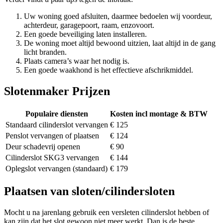
Uw woning goed afsluiten, daarmee bedoelen wij voordeur,
achterdeur, garagepoort, raam, enzovoort.
Een goede beveiliging laten installeren.
De woning moet altijd bewoond uitzien, laat altijd in de gang
licht branden.
Plaats camera’s waar het nodig is.
Een goede waakhond is het effectieve afschrikmiddel.
Slotenmaker Prijzen
Populaire diensten
Kosten incl montage & BTW
Standaard cilinderslot vervangen
€ 125
Penslot vervangen of plaatsen
€ 124
Deur schadevrij openen
€ 90
Cilinderslot SKG3 vervangen
€ 144
Oplegslot vervangen (standaard)
€ 179
Plaatsen van sloten/cilindersloten
Mocht u na jarenlang gebruik een versleten cilinderslot hebben of
kan zijn dat het slot gewoon niet meer werkt. Dan is de beste