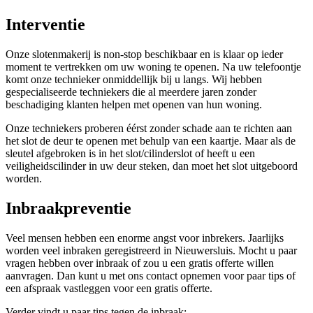
Interventie
Onze slotenmakerij is non-stop beschikbaar en is klaar op ieder
moment te vertrekken om uw woning te openen. Na uw telefoontje
komt onze technieker onmiddellijk bij u langs. Wij hebben
gespecialiseerde techniekers die al meerdere jaren zonder
beschadiging klanten helpen met openen van hun woning.
Onze techniekers proberen éérst zonder schade aan te richten aan
het slot de deur te openen met behulp van een kaartje. Maar als de
sleutel afgebroken is in het slot/cilinderslot of heeft u een
veiligheidscilinder in uw deur steken, dan moet het slot uitgeboord
worden.
Inbraakpreventie
Veel mensen hebben een enorme angst voor inbrekers. Jaarlijks
worden veel inbraken geregistreerd in Nieuwersluis. Mocht u paar
vragen hebben over inbraak of zou u een gratis offerte willen
aanvragen. Dan kunt u met ons contact opnemen voor paar tips of
een afspraak vastleggen voor een gratis offerte.
Verder vindt u paar tips tegen de inbraak: