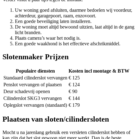
Uw woning goed afsluiten, daarmee bedoelen wij voordeur,
achterdeur, garagepoort, raam, enzovoort.
Een goede beveiliging laten installeren.
De woning moet altijd bewoond uitzien, laat altijd in de gang
licht branden.
Plaats camera’s waar het nodig is.
Een goede waakhond is het effectieve afschrikmiddel.
Slotenmaker Prijzen
Populaire diensten
Kosten incl montage & BTW
Standaard cilinderslot vervangen
€ 125
Penslot vervangen of plaatsen
€ 124
Deur schadevrij openen
€ 90
Cilinderslot SKG3 vervangen
€ 144
Oplegslot vervangen (standaard)
€ 179
Plaatsen van sloten/cilindersloten
Mocht u na jarenlang gebruik een versleten cilinderslot hebben of
kan zijn dat het slot gewoon niet meer werkt. Dan is de beste