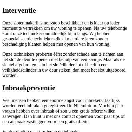
Interventie
Onze slotenmakerij is non-stop beschikbaar en is klaar op ieder
moment te vertrekken om uw woning te openen. Na uw telefoontje
komt onze technieker onmiddellijk bij u langs. Wij hebben
gespecialiseerde techniekers die al meerdere jaren zonder
beschadiging klanten helpen met openen van hun woning.
Onze techniekers proberen éérst zonder schade aan te richten aan
het slot de deur te openen met behulp van een kaartje. Maar als de
sleutel afgebroken is in het slot/cilinderslot of heeft u een
veiligheidscilinder in uw deur steken, dan moet het slot uitgeboord
worden.
Inbraakpreventie
Veel mensen hebben een enorme angst voor inbrekers. Jaarlijks
worden veel inbraken geregistreerd in Nijemirdum. Mocht u paar
vragen hebben over inbraak of zou u een gratis offerte willen
aanvragen. Dan kunt u met ons contact opnemen voor paar tips of
een afspraak vastleggen voor een gratis offerte.
Verder vindt u paar tips tegen de inbraak: