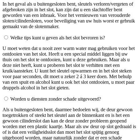
In het geval als u buitengesloten bent, sleutels verloren/vergeten of
afgebroken zijn in het slot, kan zijn dat u een slachtoffer bent
geworden van een inbraak. Voor het vernieuwen van verouderde
sloten/cilindersloten, voor beveiliging van uw huis worst er gebruik
gemaakt van de slotenmaker.
Welke tips kunt u geven als het slot bevroren is?
U moet weten dat u nooit zeer warm water mag gebruiken voor het
ontdooien van het slot. Heeft u een special middel liggen bij uw
thuis om het slot te ontdooien, kunt u deze gebruiken. Maar als u
deze niet heeft, kunt u proberen het slot te verhitten met een
kruik/aansteker. U kunt het sleutel opwarmen en in het slot steken
voor paar seconden, dit moet u zeker 2 á 3 keer doen. Met behulp
van een spuit en alcohol kunt u ook het slot ontdooien, u moet paar
druppels alcohol in het slot gieten.
Worden u diensten zonder schade uitgevoerd?
Als u buitengesloten bent, daarmee bedoelen wij, de deur gewoon
toegetrokken of steekt het sleutel aan de binnenkant en is het een
gewoon cilinderslot dan kan de deur zonder probleem geopend
worden met een plastic kaartje. Maar als uw deur op slot gedraaid is
of is dat een veiligheidsslot dan moet het slot spijtig genoeg
uitgeboord worden, maar natuurlijk zonder dat er een schade