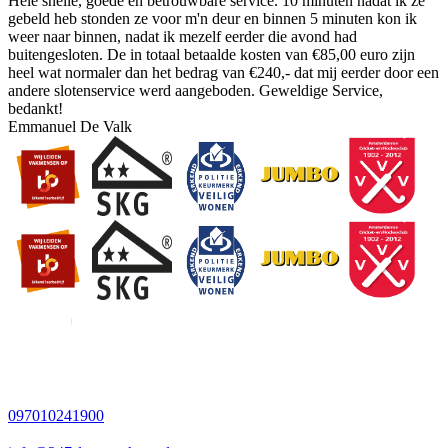
Hele snelle, goede en betrouwbare service. 10 minuten nadat ik ze
gebeld heb stonden ze voor m'n deur en binnen 5 minuten kon ik
weer naar binnen, nadat ik mezelf eerder die avond had
buitengesloten. De in totaal betaalde kosten van €85,00 euro zijn
heel wat normaler dan het bedrag van €240,- dat mij eerder door een
andere slotenservice werd aangeboden. Geweldige Service,
bedankt!
Emmanuel De Valk
097010241900