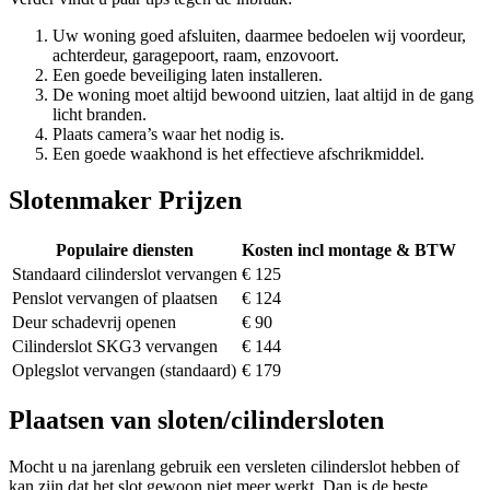
Uw woning goed afsluiten, daarmee bedoelen wij voordeur,
achterdeur, garagepoort, raam, enzovoort.
Een goede beveiliging laten installeren.
De woning moet altijd bewoond uitzien, laat altijd in de gang
licht branden.
Plaats camera’s waar het nodig is.
Een goede waakhond is het effectieve afschrikmiddel.
Slotenmaker Prijzen
Populaire diensten
Kosten incl montage & BTW
Standaard cilinderslot vervangen
€ 125
Penslot vervangen of plaatsen
€ 124
Deur schadevrij openen
€ 90
Cilinderslot SKG3 vervangen
€ 144
Oplegslot vervangen (standaard)
€ 179
Plaatsen van sloten/cilindersloten
Mocht u na jarenlang gebruik een versleten cilinderslot hebben of
kan zijn dat het slot gewoon niet meer werkt. Dan is de beste