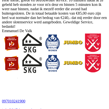
Hele snelle, goede en betrouwbare service. 10 minuten nadat ik ze
gebeld heb stonden ze voor m'n deur en binnen 5 minuten kon ik
weer naar binnen, nadat ik mezelf eerder die avond had
buitengesloten. De in totaal betaalde kosten van €85,00 euro zijn
heel wat normaler dan het bedrag van €240,- dat mij eerder door een
andere slotenservice werd aangeboden. Geweldige Service,
bedankt!
Emmanuel De Valk
097010241900