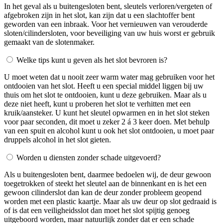
In het geval als u buitengesloten bent, sleutels verloren/vergeten of
afgebroken zijn in het slot, kan zijn dat u een slachtoffer bent
geworden van een inbraak. Voor het vernieuwen van verouderde
sloten/cilindersloten, voor beveiliging van uw huis worst er gebruik
gemaakt van de slotenmaker.
Welke tips kunt u geven als het slot bevroren is?
U moet weten dat u nooit zeer warm water mag gebruiken voor het
ontdooien van het slot. Heeft u een special middel liggen bij uw
thuis om het slot te ontdooien, kunt u deze gebruiken. Maar als u
deze niet heeft, kunt u proberen het slot te verhitten met een
kruik/aansteker. U kunt het sleutel opwarmen en in het slot steken
voor paar seconden, dit moet u zeker 2 á 3 keer doen. Met behulp
van een spuit en alcohol kunt u ook het slot ontdooien, u moet paar
druppels alcohol in het slot gieten.
Worden u diensten zonder schade uitgevoerd?
Als u buitengesloten bent, daarmee bedoelen wij, de deur gewoon
toegetrokken of steekt het sleutel aan de binnenkant en is het een
gewoon cilinderslot dan kan de deur zonder probleem geopend
worden met een plastic kaartje. Maar als uw deur op slot gedraaid is
of is dat een veiligheidsslot dan moet het slot spijtig genoeg
uitgeboord worden, maar natuurlijk zonder dat er een schade