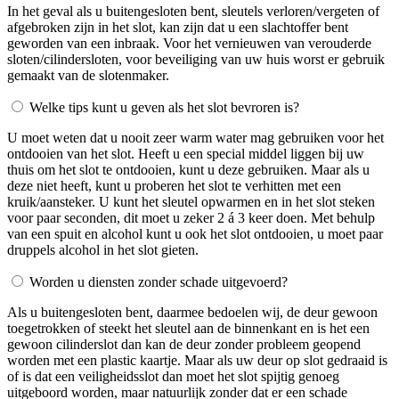
In het geval als u buitengesloten bent, sleutels verloren/vergeten of
afgebroken zijn in het slot, kan zijn dat u een slachtoffer bent
geworden van een inbraak. Voor het vernieuwen van verouderde
sloten/cilindersloten, voor beveiliging van uw huis worst er gebruik
gemaakt van de slotenmaker.
Welke tips kunt u geven als het slot bevroren is?
U moet weten dat u nooit zeer warm water mag gebruiken voor het
ontdooien van het slot. Heeft u een special middel liggen bij uw
thuis om het slot te ontdooien, kunt u deze gebruiken. Maar als u
deze niet heeft, kunt u proberen het slot te verhitten met een
kruik/aansteker. U kunt het sleutel opwarmen en in het slot steken
voor paar seconden, dit moet u zeker 2 á 3 keer doen. Met behulp
van een spuit en alcohol kunt u ook het slot ontdooien, u moet paar
druppels alcohol in het slot gieten.
Worden u diensten zonder schade uitgevoerd?
Als u buitengesloten bent, daarmee bedoelen wij, de deur gewoon
toegetrokken of steekt het sleutel aan de binnenkant en is het een
gewoon cilinderslot dan kan de deur zonder probleem geopend
worden met een plastic kaartje. Maar als uw deur op slot gedraaid is
of is dat een veiligheidsslot dan moet het slot spijtig genoeg
uitgeboord worden, maar natuurlijk zonder dat er een schade