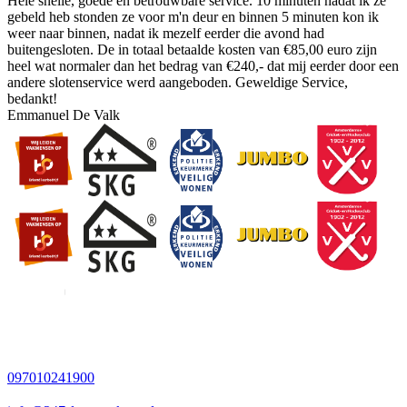
Hele snelle, goede en betrouwbare service. 10 minuten nadat ik ze
gebeld heb stonden ze voor m'n deur en binnen 5 minuten kon ik
weer naar binnen, nadat ik mezelf eerder die avond had
buitengesloten. De in totaal betaalde kosten van €85,00 euro zijn
heel wat normaler dan het bedrag van €240,- dat mij eerder door een
andere slotenservice werd aangeboden. Geweldige Service,
bedankt!
Emmanuel De Valk
097010241900