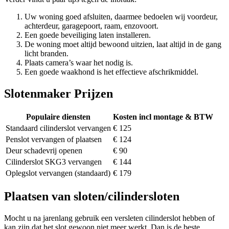
Uw woning goed afsluiten, daarmee bedoelen wij voordeur,
achterdeur, garagepoort, raam, enzovoort.
Een goede beveiliging laten installeren.
De woning moet altijd bewoond uitzien, laat altijd in de gang
licht branden.
Plaats camera’s waar het nodig is.
Een goede waakhond is het effectieve afschrikmiddel.
Slotenmaker Prijzen
Populaire diensten
Kosten incl montage & BTW
Standaard cilinderslot vervangen
€ 125
Penslot vervangen of plaatsen
€ 124
Deur schadevrij openen
€ 90
Cilinderslot SKG3 vervangen
€ 144
Oplegslot vervangen (standaard)
€ 179
Plaatsen van sloten/cilindersloten
Mocht u na jarenlang gebruik een versleten cilinderslot hebben of
kan zijn dat het slot gewoon niet meer werkt. Dan is de beste