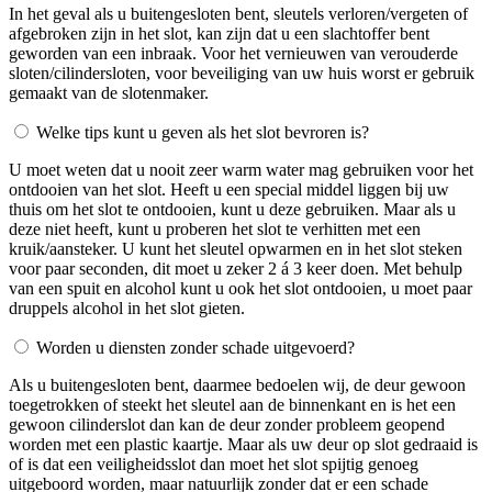
In het geval als u buitengesloten bent, sleutels verloren/vergeten of
afgebroken zijn in het slot, kan zijn dat u een slachtoffer bent
geworden van een inbraak. Voor het vernieuwen van verouderde
sloten/cilindersloten, voor beveiliging van uw huis worst er gebruik
gemaakt van de slotenmaker.
Welke tips kunt u geven als het slot bevroren is?
U moet weten dat u nooit zeer warm water mag gebruiken voor het
ontdooien van het slot. Heeft u een special middel liggen bij uw
thuis om het slot te ontdooien, kunt u deze gebruiken. Maar als u
deze niet heeft, kunt u proberen het slot te verhitten met een
kruik/aansteker. U kunt het sleutel opwarmen en in het slot steken
voor paar seconden, dit moet u zeker 2 á 3 keer doen. Met behulp
van een spuit en alcohol kunt u ook het slot ontdooien, u moet paar
druppels alcohol in het slot gieten.
Worden u diensten zonder schade uitgevoerd?
Als u buitengesloten bent, daarmee bedoelen wij, de deur gewoon
toegetrokken of steekt het sleutel aan de binnenkant en is het een
gewoon cilinderslot dan kan de deur zonder probleem geopend
worden met een plastic kaartje. Maar als uw deur op slot gedraaid is
of is dat een veiligheidsslot dan moet het slot spijtig genoeg
uitgeboord worden, maar natuurlijk zonder dat er een schade