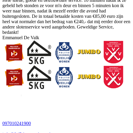
Hele snelle, goede en betrouwbare service. 10 minuten nadat ik ze
gebeld heb stonden ze voor m'n deur en binnen 5 minuten kon ik
weer naar binnen, nadat ik mezelf eerder die avond had
buitengesloten. De in totaal betaalde kosten van €85,00 euro zijn
heel wat normaler dan het bedrag van €240,- dat mij eerder door een
andere slotenservice werd aangeboden. Geweldige Service,
bedankt!
Emmanuel De Valk
097010241900