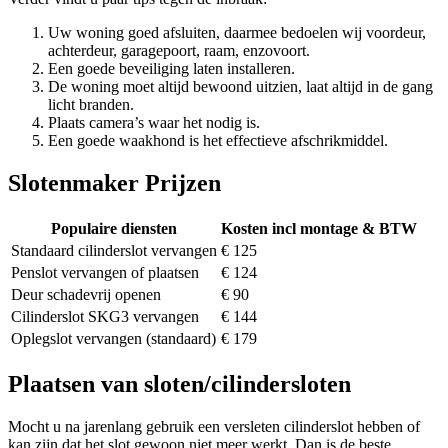
Uw woning goed afsluiten, daarmee bedoelen wij voordeur,
achterdeur, garagepoort, raam, enzovoort.
Een goede beveiliging laten installeren.
De woning moet altijd bewoond uitzien, laat altijd in de gang
licht branden.
Plaats camera’s waar het nodig is.
Een goede waakhond is het effectieve afschrikmiddel.
Slotenmaker Prijzen
Populaire diensten
Kosten incl montage & BTW
Standaard cilinderslot vervangen
€ 125
Penslot vervangen of plaatsen
€ 124
Deur schadevrij openen
€ 90
Cilinderslot SKG3 vervangen
€ 144
Oplegslot vervangen (standaard)
€ 179
Plaatsen van sloten/cilindersloten
Mocht u na jarenlang gebruik een versleten cilinderslot hebben of
kan zijn dat het slot gewoon niet meer werkt. Dan is de beste