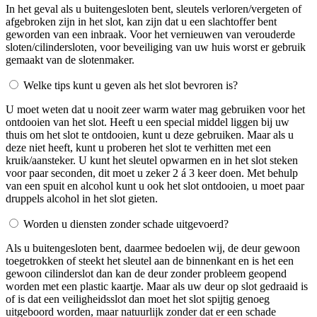
In het geval als u buitengesloten bent, sleutels verloren/vergeten of
afgebroken zijn in het slot, kan zijn dat u een slachtoffer bent
geworden van een inbraak. Voor het vernieuwen van verouderde
sloten/cilindersloten, voor beveiliging van uw huis worst er gebruik
gemaakt van de slotenmaker.
Welke tips kunt u geven als het slot bevroren is?
U moet weten dat u nooit zeer warm water mag gebruiken voor het
ontdooien van het slot. Heeft u een special middel liggen bij uw
thuis om het slot te ontdooien, kunt u deze gebruiken. Maar als u
deze niet heeft, kunt u proberen het slot te verhitten met een
kruik/aansteker. U kunt het sleutel opwarmen en in het slot steken
voor paar seconden, dit moet u zeker 2 á 3 keer doen. Met behulp
van een spuit en alcohol kunt u ook het slot ontdooien, u moet paar
druppels alcohol in het slot gieten.
Worden u diensten zonder schade uitgevoerd?
Als u buitengesloten bent, daarmee bedoelen wij, de deur gewoon
toegetrokken of steekt het sleutel aan de binnenkant en is het een
gewoon cilinderslot dan kan de deur zonder probleem geopend
worden met een plastic kaartje. Maar als uw deur op slot gedraaid is
of is dat een veiligheidsslot dan moet het slot spijtig genoeg
uitgeboord worden, maar natuurlijk zonder dat er een schade