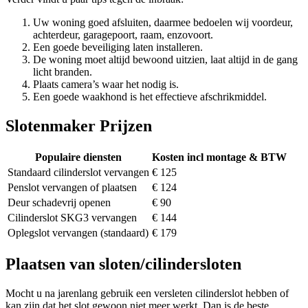
Uw woning goed afsluiten, daarmee bedoelen wij voordeur,
achterdeur, garagepoort, raam, enzovoort.
Een goede beveiliging laten installeren.
De woning moet altijd bewoond uitzien, laat altijd in de gang
licht branden.
Plaats camera’s waar het nodig is.
Een goede waakhond is het effectieve afschrikmiddel.
Slotenmaker Prijzen
Populaire diensten
Kosten incl montage & BTW
Standaard cilinderslot vervangen
€ 125
Penslot vervangen of plaatsen
€ 124
Deur schadevrij openen
€ 90
Cilinderslot SKG3 vervangen
€ 144
Oplegslot vervangen (standaard)
€ 179
Plaatsen van sloten/cilindersloten
Mocht u na jarenlang gebruik een versleten cilinderslot hebben of
kan zijn dat het slot gewoon niet meer werkt. Dan is de beste