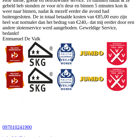
Hele snelle, goede en betrouwbare service. 10 minuten nadat ik ze
gebeld heb stonden ze voor m'n deur en binnen 5 minuten kon ik
weer naar binnen, nadat ik mezelf eerder die avond had
buitengesloten. De in totaal betaalde kosten van €85,00 euro zijn
heel wat normaler dan het bedrag van €240,- dat mij eerder door een
andere slotenservice werd aangeboden. Geweldige Service,
bedankt!
Emmanuel De Valk
097010241900