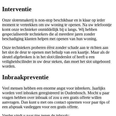
Interventie
Onze slotenmakerij is non-stop beschikbaar en is klaar op ieder
moment te vertrekken om uw woning te openen. Na uw telefoontje
komt onze technieker onmiddellijk bij u langs. Wij hebben
gespecialiseerde techniekers die al meerdere jaren zonder
beschadiging klanten helpen met openen van hun woning.
Onze techniekers proberen éérst zonder schade aan te richten aan
het slot de deur te openen met behulp van een kaartje. Maar als de
sleutel afgebroken is in het slot/cilinderslot of heeft u een
veiligheidscilinder in uw deur steken, dan moet het slot uitgeboord
worden.
Inbraakpreventie
Veel mensen hebben een enorme angst voor inbrekers. Jaarlijks
worden veel inbraken geregistreerd in Oudenbosch. Mocht u paar
vragen hebben over inbraak of zou u een gratis offerte willen
aanvragen. Dan kunt u met ons contact opnemen voor paar tips of
een afspraak vastleggen voor een gratis offerte.
Verder vindt u paar tips tegen de inbraak: