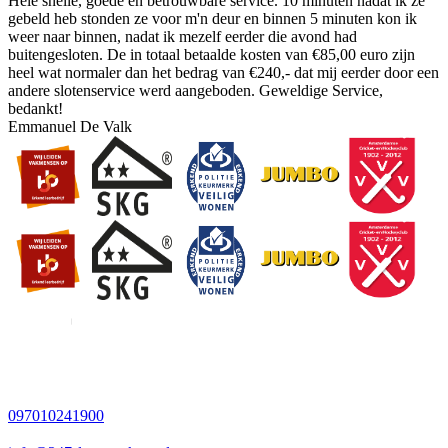
Hele snelle, goede en betrouwbare service. 10 minuten nadat ik ze
gebeld heb stonden ze voor m'n deur en binnen 5 minuten kon ik
weer naar binnen, nadat ik mezelf eerder die avond had
buitengesloten. De in totaal betaalde kosten van €85,00 euro zijn
heel wat normaler dan het bedrag van €240,- dat mij eerder door een
andere slotenservice werd aangeboden. Geweldige Service,
bedankt!
Emmanuel De Valk
097010241900