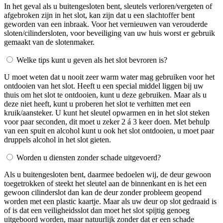
In het geval als u buitengesloten bent, sleutels verloren/vergeten of
afgebroken zijn in het slot, kan zijn dat u een slachtoffer bent
geworden van een inbraak. Voor het vernieuwen van verouderde
sloten/cilindersloten, voor beveiliging van uw huis worst er gebruik
gemaakt van de slotenmaker.
Welke tips kunt u geven als het slot bevroren is?
U moet weten dat u nooit zeer warm water mag gebruiken voor het
ontdooien van het slot. Heeft u een special middel liggen bij uw
thuis om het slot te ontdooien, kunt u deze gebruiken. Maar als u
deze niet heeft, kunt u proberen het slot te verhitten met een
kruik/aansteker. U kunt het sleutel opwarmen en in het slot steken
voor paar seconden, dit moet u zeker 2 á 3 keer doen. Met behulp
van een spuit en alcohol kunt u ook het slot ontdooien, u moet paar
druppels alcohol in het slot gieten.
Worden u diensten zonder schade uitgevoerd?
Als u buitengesloten bent, daarmee bedoelen wij, de deur gewoon
toegetrokken of steekt het sleutel aan de binnenkant en is het een
gewoon cilinderslot dan kan de deur zonder probleem geopend
worden met een plastic kaartje. Maar als uw deur op slot gedraaid is
of is dat een veiligheidsslot dan moet het slot spijtig genoeg
uitgeboord worden, maar natuurlijk zonder dat er een schade