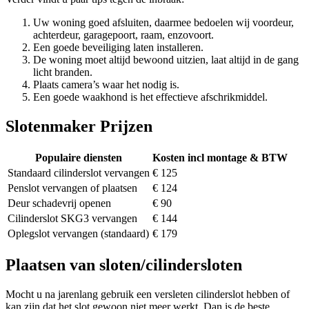
Uw woning goed afsluiten, daarmee bedoelen wij voordeur,
achterdeur, garagepoort, raam, enzovoort.
Een goede beveiliging laten installeren.
De woning moet altijd bewoond uitzien, laat altijd in de gang
licht branden.
Plaats camera’s waar het nodig is.
Een goede waakhond is het effectieve afschrikmiddel.
Slotenmaker Prijzen
Populaire diensten
Kosten incl montage & BTW
Standaard cilinderslot vervangen
€ 125
Penslot vervangen of plaatsen
€ 124
Deur schadevrij openen
€ 90
Cilinderslot SKG3 vervangen
€ 144
Oplegslot vervangen (standaard)
€ 179
Plaatsen van sloten/cilindersloten
Mocht u na jarenlang gebruik een versleten cilinderslot hebben of
kan zijn dat het slot gewoon niet meer werkt. Dan is de beste