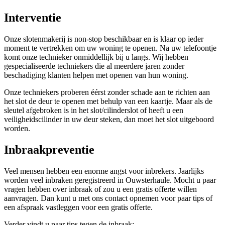
Interventie
Onze slotenmakerij is non-stop beschikbaar en is klaar op ieder
moment te vertrekken om uw woning te openen. Na uw telefoontje
komt onze technieker onmiddellijk bij u langs. Wij hebben
gespecialiseerde techniekers die al meerdere jaren zonder
beschadiging klanten helpen met openen van hun woning.
Onze techniekers proberen éérst zonder schade aan te richten aan
het slot de deur te openen met behulp van een kaartje. Maar als de
sleutel afgebroken is in het slot/cilinderslot of heeft u een
veiligheidscilinder in uw deur steken, dan moet het slot uitgeboord
worden.
Inbraakpreventie
Veel mensen hebben een enorme angst voor inbrekers. Jaarlijks
worden veel inbraken geregistreerd in Ouwsterhaule. Mocht u paar
vragen hebben over inbraak of zou u een gratis offerte willen
aanvragen. Dan kunt u met ons contact opnemen voor paar tips of
een afspraak vastleggen voor een gratis offerte.
Verder vindt u paar tips tegen de inbraak: