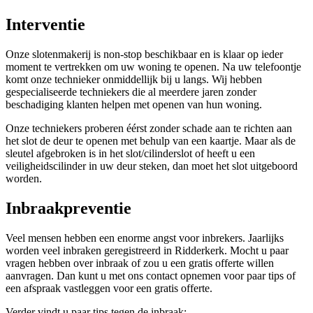
Interventie
Onze slotenmakerij is non-stop beschikbaar en is klaar op ieder
moment te vertrekken om uw woning te openen. Na uw telefoontje
komt onze technieker onmiddellijk bij u langs. Wij hebben
gespecialiseerde techniekers die al meerdere jaren zonder
beschadiging klanten helpen met openen van hun woning.
Onze techniekers proberen éérst zonder schade aan te richten aan
het slot de deur te openen met behulp van een kaartje. Maar als de
sleutel afgebroken is in het slot/cilinderslot of heeft u een
veiligheidscilinder in uw deur steken, dan moet het slot uitgeboord
worden.
Inbraakpreventie
Veel mensen hebben een enorme angst voor inbrekers. Jaarlijks
worden veel inbraken geregistreerd in Ridderkerk. Mocht u paar
vragen hebben over inbraak of zou u een gratis offerte willen
aanvragen. Dan kunt u met ons contact opnemen voor paar tips of
een afspraak vastleggen voor een gratis offerte.
Verder vindt u paar tips tegen de inbraak: