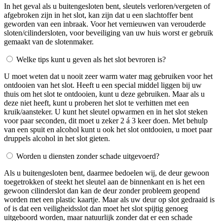
In het geval als u buitengesloten bent, sleutels verloren/vergeten of
afgebroken zijn in het slot, kan zijn dat u een slachtoffer bent
geworden van een inbraak. Voor het vernieuwen van verouderde
sloten/cilindersloten, voor beveiliging van uw huis worst er gebruik
gemaakt van de slotenmaker.
Welke tips kunt u geven als het slot bevroren is?
U moet weten dat u nooit zeer warm water mag gebruiken voor het
ontdooien van het slot. Heeft u een special middel liggen bij uw
thuis om het slot te ontdooien, kunt u deze gebruiken. Maar als u
deze niet heeft, kunt u proberen het slot te verhitten met een
kruik/aansteker. U kunt het sleutel opwarmen en in het slot steken
voor paar seconden, dit moet u zeker 2 á 3 keer doen. Met behulp
van een spuit en alcohol kunt u ook het slot ontdooien, u moet paar
druppels alcohol in het slot gieten.
Worden u diensten zonder schade uitgevoerd?
Als u buitengesloten bent, daarmee bedoelen wij, de deur gewoon
toegetrokken of steekt het sleutel aan de binnenkant en is het een
gewoon cilinderslot dan kan de deur zonder probleem geopend
worden met een plastic kaartje. Maar als uw deur op slot gedraaid is
of is dat een veiligheidsslot dan moet het slot spijtig genoeg
uitgeboord worden, maar natuurlijk zonder dat er een schade