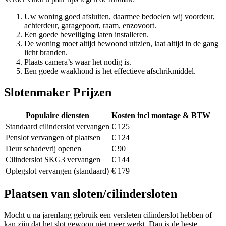
Uw woning goed afsluiten, daarmee bedoelen wij voordeur,
achterdeur, garagepoort, raam, enzovoort.
Een goede beveiliging laten installeren.
De woning moet altijd bewoond uitzien, laat altijd in de gang
licht branden.
Plaats camera’s waar het nodig is.
Een goede waakhond is het effectieve afschrikmiddel.
Slotenmaker Prijzen
Populaire diensten
Kosten incl montage & BTW
Standaard cilinderslot vervangen
€ 125
Penslot vervangen of plaatsen
€ 124
Deur schadevrij openen
€ 90
Cilinderslot SKG3 vervangen
€ 144
Oplegslot vervangen (standaard)
€ 179
Plaatsen van sloten/cilindersloten
Mocht u na jarenlang gebruik een versleten cilinderslot hebben of
kan zijn dat het slot gewoon niet meer werkt. Dan is de beste