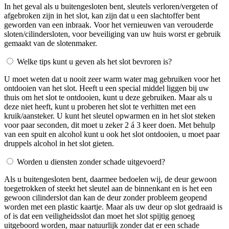
In het geval als u buitengesloten bent, sleutels verloren/vergeten of
afgebroken zijn in het slot, kan zijn dat u een slachtoffer bent
geworden van een inbraak. Voor het vernieuwen van verouderde
sloten/cilindersloten, voor beveiliging van uw huis worst er gebruik
gemaakt van de slotenmaker.
Welke tips kunt u geven als het slot bevroren is?
U moet weten dat u nooit zeer warm water mag gebruiken voor het
ontdooien van het slot. Heeft u een special middel liggen bij uw
thuis om het slot te ontdooien, kunt u deze gebruiken. Maar als u
deze niet heeft, kunt u proberen het slot te verhitten met een
kruik/aansteker. U kunt het sleutel opwarmen en in het slot steken
voor paar seconden, dit moet u zeker 2 á 3 keer doen. Met behulp
van een spuit en alcohol kunt u ook het slot ontdooien, u moet paar
druppels alcohol in het slot gieten.
Worden u diensten zonder schade uitgevoerd?
Als u buitengesloten bent, daarmee bedoelen wij, de deur gewoon
toegetrokken of steekt het sleutel aan de binnenkant en is het een
gewoon cilinderslot dan kan de deur zonder probleem geopend
worden met een plastic kaartje. Maar als uw deur op slot gedraaid is
of is dat een veiligheidsslot dan moet het slot spijtig genoeg
uitgeboord worden, maar natuurlijk zonder dat er een schade