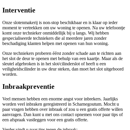
Interventie
Onze slotenmakerij is non-stop beschikbaar en is klaar op ieder
moment te vertrekken om uw woning te openen. Na uw telefoontje
komt onze technieker onmiddellijk bij u langs. Wij hebben
gespecialiseerde techniekers die al meerdere jaren zonder
beschadiging klanten helpen met openen van hun woning.
Onze techniekers proberen éérst zonder schade aan te richten aan
het slot de deur te openen met behulp van een kaartje. Maar als de
sleutel afgebroken is in het slot/cilinderslot of heeft u een
veiligheidscilinder in uw deur steken, dan moet het slot uitgeboord
worden.
Inbraakpreventie
Veel mensen hebben een enorme angst voor inbrekers. Jaarlijks
worden veel inbraken geregistreerd in Scharnegoutum. Mocht u
paar vragen hebben over inbraak of zou u een gratis offerte willen
aanvragen. Dan kunt u met ons contact opnemen voor paar tips of
een afspraak vastleggen voor een gratis offerte.
Verder vindt u paar tips tegen de inbraak: