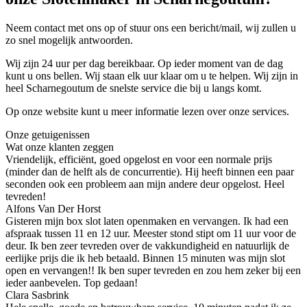
Neem contact met ons op of stuur ons een bericht/mail, wij zullen u
zo snel mogelijk antwoorden.
Wij zijn 24 uur per dag bereikbaar. Op ieder moment van de dag
kunt u ons bellen. Wij staan elk uur klaar om u te helpen. Wij zijn in
heel Scharnegoutum de snelste service die bij u langs komt.
Op onze website kunt u meer informatie lezen over onze services.
Onze getuigenissen
Wat onze klanten zeggen
Vriendelijk, efficiënt, goed opgelost en voor een normale prijs
(minder dan de helft als de concurrentie). Hij heeft binnen een paar
seconden ook een probleem aan mijn andere deur opgelost. Heel
tevreden!
Alfons Van Der Horst
Gisteren mijn box slot laten openmaken en vervangen. Ik had een
afspraak tussen 11 en 12 uur. Meester stond stipt om 11 uur voor de
deur. Ik ben zeer tevreden over de vakkundigheid en natuurlijk de
eerlijke prijs die ik heb betaald. Binnen 15 minuten was mijn slot
open en vervangen!! Ik ben super tevreden en zou hem zeker bij een
ieder aanbevelen. Top gedaan!
Clara Sasbrink