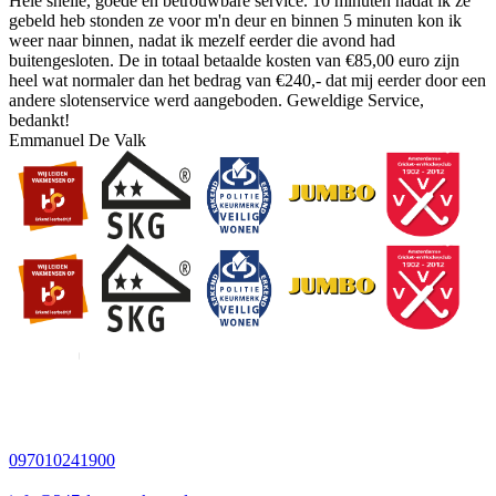
Hele snelle, goede en betrouwbare service. 10 minuten nadat ik ze
gebeld heb stonden ze voor m'n deur en binnen 5 minuten kon ik
weer naar binnen, nadat ik mezelf eerder die avond had
buitengesloten. De in totaal betaalde kosten van €85,00 euro zijn
heel wat normaler dan het bedrag van €240,- dat mij eerder door een
andere slotenservice werd aangeboden. Geweldige Service,
bedankt!
Emmanuel De Valk
097010241900