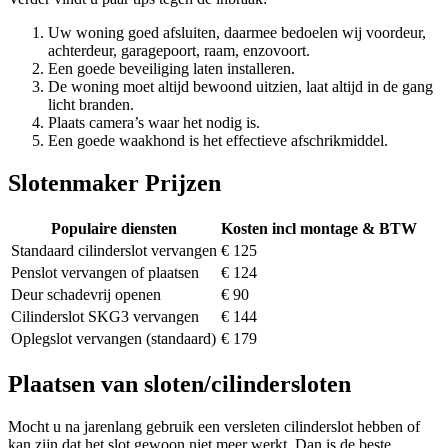
Uw woning goed afsluiten, daarmee bedoelen wij voordeur,
achterdeur, garagepoort, raam, enzovoort.
Een goede beveiliging laten installeren.
De woning moet altijd bewoond uitzien, laat altijd in de gang
licht branden.
Plaats camera’s waar het nodig is.
Een goede waakhond is het effectieve afschrikmiddel.
Slotenmaker Prijzen
Populaire diensten
Kosten incl montage & BTW
Standaard cilinderslot vervangen
€ 125
Penslot vervangen of plaatsen
€ 124
Deur schadevrij openen
€ 90
Cilinderslot SKG3 vervangen
€ 144
Oplegslot vervangen (standaard)
€ 179
Plaatsen van sloten/cilindersloten
Mocht u na jarenlang gebruik een versleten cilinderslot hebben of
kan zijn dat het slot gewoon niet meer werkt. Dan is de beste