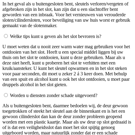
In het geval als u buitengesloten bent, sleutels verloren/vergeten of
afgebroken zijn in het slot, kan zijn dat u een slachtoffer bent
geworden van een inbraak. Voor het vernieuwen van verouderde
sloten/cilindersloten, voor beveiliging van uw huis worst er gebruik
gemaakt van de slotenmaker.
Welke tips kunt u geven als het slot bevroren is?
U moet weten dat u nooit zeer warm water mag gebruiken voor het
ontdooien van het slot. Heeft u een special middel liggen bij uw
thuis om het slot te ontdooien, kunt u deze gebruiken. Maar als u
deze niet heeft, kunt u proberen het slot te verhitten met een
kruik/aansteker. U kunt het sleutel opwarmen en in het slot steken
voor paar seconden, dit moet u zeker 2 á 3 keer doen. Met behulp
van een spuit en alcohol kunt u ook het slot ontdooien, u moet paar
druppels alcohol in het slot gieten.
Worden u diensten zonder schade uitgevoerd?
Als u buitengesloten bent, daarmee bedoelen wij, de deur gewoon
toegetrokken of steekt het sleutel aan de binnenkant en is het een
gewoon cilinderslot dan kan de deur zonder probleem geopend
worden met een plastic kaartje. Maar als uw deur op slot gedraaid is
of is dat een veiligheidsslot dan moet het slot spijtig genoeg
uitgeboord worden, maar natuurlijk zonder dat er een schade