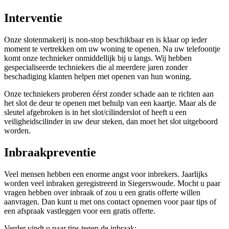
Interventie
Onze slotenmakerij is non-stop beschikbaar en is klaar op ieder
moment te vertrekken om uw woning te openen. Na uw telefoontje
komt onze technieker onmiddellijk bij u langs. Wij hebben
gespecialiseerde techniekers die al meerdere jaren zonder
beschadiging klanten helpen met openen van hun woning.
Onze techniekers proberen éérst zonder schade aan te richten aan
het slot de deur te openen met behulp van een kaartje. Maar als de
sleutel afgebroken is in het slot/cilinderslot of heeft u een
veiligheidscilinder in uw deur steken, dan moet het slot uitgeboord
worden.
Inbraakpreventie
Veel mensen hebben een enorme angst voor inbrekers. Jaarlijks
worden veel inbraken geregistreerd in Siegerswoude. Mocht u paar
vragen hebben over inbraak of zou u een gratis offerte willen
aanvragen. Dan kunt u met ons contact opnemen voor paar tips of
een afspraak vastleggen voor een gratis offerte.
Verder vindt u paar tips tegen de inbraak: