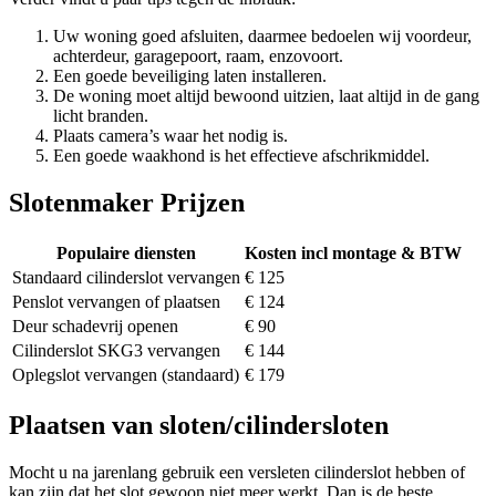
Uw woning goed afsluiten, daarmee bedoelen wij voordeur,
achterdeur, garagepoort, raam, enzovoort.
Een goede beveiliging laten installeren.
De woning moet altijd bewoond uitzien, laat altijd in de gang
licht branden.
Plaats camera’s waar het nodig is.
Een goede waakhond is het effectieve afschrikmiddel.
Slotenmaker Prijzen
Populaire diensten
Kosten incl montage & BTW
Standaard cilinderslot vervangen
€ 125
Penslot vervangen of plaatsen
€ 124
Deur schadevrij openen
€ 90
Cilinderslot SKG3 vervangen
€ 144
Oplegslot vervangen (standaard)
€ 179
Plaatsen van sloten/cilindersloten
Mocht u na jarenlang gebruik een versleten cilinderslot hebben of
kan zijn dat het slot gewoon niet meer werkt. Dan is de beste