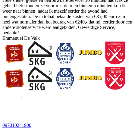
Hele snelle, goede en betrouwbare service. 10 minuten nadat ik ze
gebeld heb stonden ze voor m'n deur en binnen 5 minuten kon ik
weer naar binnen, nadat ik mezelf eerder die avond had
buitengesloten. De in totaal betaalde kosten van €85,00 euro zijn
heel wat normaler dan het bedrag van €240,- dat mij eerder door een
andere slotenservice werd aangeboden. Geweldige Service,
bedankt!
Emmanuel De Valk
097010241900