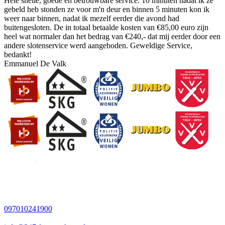
Hele snelle, goede en betrouwbare service. 10 minuten nadat ik ze
gebeld heb stonden ze voor m'n deur en binnen 5 minuten kon ik
weer naar binnen, nadat ik mezelf eerder die avond had
buitengesloten. De in totaal betaalde kosten van €85,00 euro zijn
heel wat normaler dan het bedrag van €240,- dat mij eerder door een
andere slotenservice werd aangeboden. Geweldige Service,
bedankt!
Emmanuel De Valk
097010241900