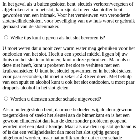
In het geval als u buitengesloten bent, sleutels verloren/vergeten of
afgebroken zijn in het slot, kan zijn dat u een slachtoffer bent
geworden van een inbraak. Voor het vernieuwen van verouderde
sloten/cilindersloten, voor beveiliging van uw huis worst er gebruik
gemaakt van de slotenmaker.
Welke tips kunt u geven als het slot bevroren is?
U moet weten dat u nooit zeer warm water mag gebruiken voor het
ontdooien van het slot. Heeft u een special middel liggen bij uw
thuis om het slot te ontdooien, kunt u deze gebruiken. Maar als u
deze niet heeft, kunt u proberen het slot te verhitten met een
kruik/aansteker. U kunt het sleutel opwarmen en in het slot steken
voor paar seconden, dit moet u zeker 2 á 3 keer doen. Met behulp
van een spuit en alcohol kunt u ook het slot ontdooien, u moet paar
druppels alcohol in het slot gieten.
Worden u diensten zonder schade uitgevoerd?
Als u buitengesloten bent, daarmee bedoelen wij, de deur gewoon
toegetrokken of steekt het sleutel aan de binnenkant en is het een
gewoon cilinderslot dan kan de deur zonder probleem geopend
worden met een plastic kaartje. Maar als uw deur op slot gedraaid is
of is dat een veiligheidsslot dan moet het slot spijtig genoeg
uitgeboord worden, maar natuurlijk zonder dat er een schade