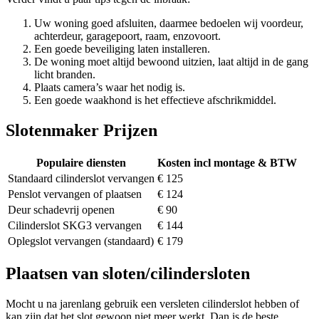
Uw woning goed afsluiten, daarmee bedoelen wij voordeur,
achterdeur, garagepoort, raam, enzovoort.
Een goede beveiliging laten installeren.
De woning moet altijd bewoond uitzien, laat altijd in de gang
licht branden.
Plaats camera’s waar het nodig is.
Een goede waakhond is het effectieve afschrikmiddel.
Slotenmaker Prijzen
Populaire diensten
Kosten incl montage & BTW
Standaard cilinderslot vervangen
€ 125
Penslot vervangen of plaatsen
€ 124
Deur schadevrij openen
€ 90
Cilinderslot SKG3 vervangen
€ 144
Oplegslot vervangen (standaard)
€ 179
Plaatsen van sloten/cilindersloten
Mocht u na jarenlang gebruik een versleten cilinderslot hebben of
kan zijn dat het slot gewoon niet meer werkt. Dan is de beste