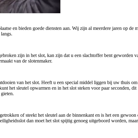
plaatse en bieden goede diensten aan. Wij zijn al meerdere jaren op de m
 langs.
afgebroken zijn in het slot, kan zijn dat u een slachtoffer bent geworde
gemaakt van de slotenmaker.
oien van het slot. Heeft u een special middel liggen bij uw thuis om h
U kunt het sleutel opwarmen en in het slot steken voor paar seconden, di
 gieten.
getrokken of steekt het sleutel aan de binnenkant en is het een gewoo
n veiligheidsslot dan moet het slot spijtig genoeg uitgeboord worden, ma