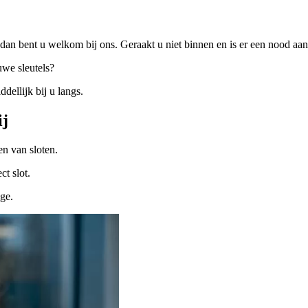
dan bent u welkom bij ons. Geraakt u niet binnen en is er een nood a
uwe sleutels?
ellijk bij u langs.
ij
n van sloten.
ct slot.
ige.