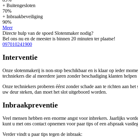
+ Buitengesloten
70%
+ Inbraakbeveiliging
90%
Meer
Directe hulp van de spoed Slotenmaker nodig?
Bel ons nu en de meester is binnen 20 minuten ter plaatse!
097010241900
Interventie
Onze slotenmakerij is non-stop beschikbaar en is klaar op ieder mom
techniekers die al meerdere jaren zonder beschadiging klanten help
Onze techniekers proberen éérst zonder schade aan te richten aan het sl
uw deur steken, dan moet het slot uitgeboord worden.
Inbraakpreventie
Veel mensen hebben een enorme angst voor inbrekers. Jaarlijks worden
kunt u met ons contact opnemen voor paar tips of een afspraak vastleg
Verder vindt u paar tips tegen de inbraak: