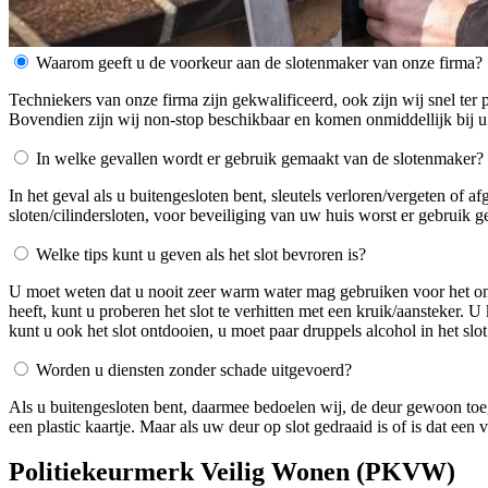
Waarom geeft u de voorkeur aan de slotenmaker van onze firma?
Techniekers van onze firma zijn gekwalificeerd, ook zijn wij snel ter 
Bovendien zijn wij non-stop beschikbaar en komen onmiddellijk bij u
In welke gevallen wordt er gebruik gemaakt van de slotenmaker?
In het geval als u buitengesloten bent, sleutels verloren/vergeten of 
sloten/cilindersloten, voor beveiliging van uw huis worst er gebruik 
Welke tips kunt u geven als het slot bevroren is?
U moet weten dat u nooit zeer warm water mag gebruiken voor het ontdo
heeft, kunt u proberen het slot te verhitten met een kruik/aansteker. 
kunt u ook het slot ontdooien, u moet paar druppels alcohol in het slot
Worden u diensten zonder schade uitgevoerd?
Als u buitengesloten bent, daarmee bedoelen wij, de deur gewoon toe
een plastic kaartje. Maar als uw deur op slot gedraaid is of is dat ee
Politiekeurmerk Veilig Wonen (PKVW)