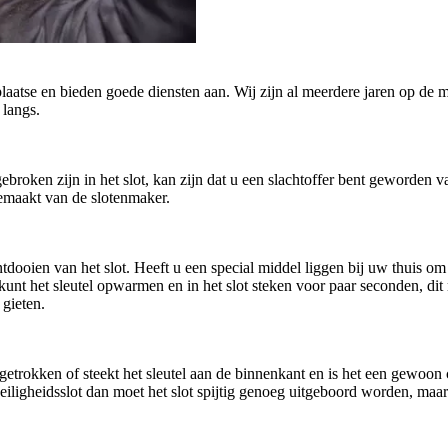
plaatse en bieden goede diensten aan. Wij zijn al meerdere jaren op de m
 langs.
afgebroken zijn in het slot, kan zijn dat u een slachtoffer bent geworde
gemaakt van de slotenmaker.
oien van het slot. Heeft u een special middel liggen bij uw thuis om h
U kunt het sleutel opwarmen en in het slot steken voor paar seconden, di
 gieten.
getrokken of steekt het sleutel aan de binnenkant en is het een gewoo
n veiligheidsslot dan moet het slot spijtig genoeg uitgeboord worden, ma