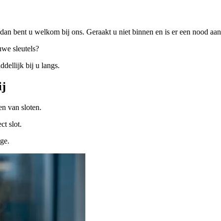
dan bent u welkom bij ons. Geraakt u niet binnen en is er een nood a
uwe sleutels?
ellijk bij u langs.
ij
n van sloten.
ct slot.
ige.