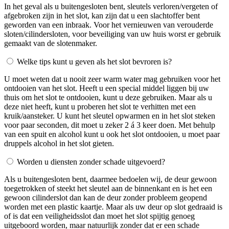
In het geval als u buitengesloten bent, sleutels verloren/vergeten of
afgebroken zijn in het slot, kan zijn dat u een slachtoffer bent
geworden van een inbraak. Voor het vernieuwen van verouderde
sloten/cilindersloten, voor beveiliging van uw huis worst er gebruik
gemaakt van de slotenmaker.
Welke tips kunt u geven als het slot bevroren is?
U moet weten dat u nooit zeer warm water mag gebruiken voor het
ontdooien van het slot. Heeft u een special middel liggen bij uw
thuis om het slot te ontdooien, kunt u deze gebruiken. Maar als u
deze niet heeft, kunt u proberen het slot te verhitten met een
kruik/aansteker. U kunt het sleutel opwarmen en in het slot steken
voor paar seconden, dit moet u zeker 2 á 3 keer doen. Met behulp
van een spuit en alcohol kunt u ook het slot ontdooien, u moet paar
druppels alcohol in het slot gieten.
Worden u diensten zonder schade uitgevoerd?
Als u buitengesloten bent, daarmee bedoelen wij, de deur gewoon
toegetrokken of steekt het sleutel aan de binnenkant en is het een
gewoon cilinderslot dan kan de deur zonder probleem geopend
worden met een plastic kaartje. Maar als uw deur op slot gedraaid is
of is dat een veiligheidsslot dan moet het slot spijtig genoeg
uitgeboord worden, maar natuurlijk zonder dat er een schade