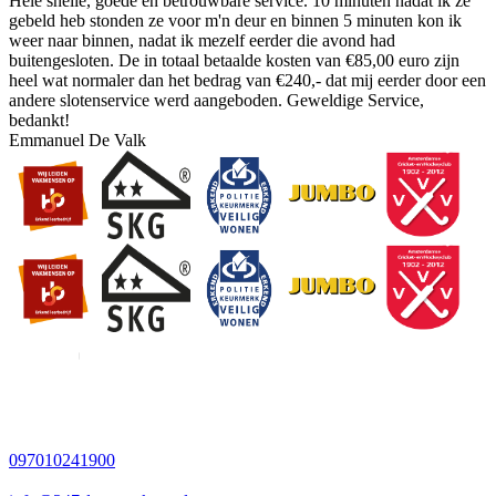
Hele snelle, goede en betrouwbare service. 10 minuten nadat ik ze
gebeld heb stonden ze voor m'n deur en binnen 5 minuten kon ik
weer naar binnen, nadat ik mezelf eerder die avond had
buitengesloten. De in totaal betaalde kosten van €85,00 euro zijn
heel wat normaler dan het bedrag van €240,- dat mij eerder door een
andere slotenservice werd aangeboden. Geweldige Service,
bedankt!
Emmanuel De Valk
097010241900