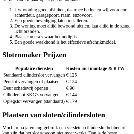
Uw woning goed afsluiten, daarmee bedoelen wij voordeur,
achterdeur, garagepoort, raam, enzovoort.
Een goede beveiliging laten installeren.
De woning moet altijd bewoond uitzien, laat altijd in de gang
licht branden.
Plaats camera’s waar het nodig is.
Een goede waakhond is het effectieve afschrikmiddel.
Slotenmaker Prijzen
Populaire diensten
Kosten incl montage & BTW
Standaard cilinderslot vervangen
€ 125
Penslot vervangen of plaatsen
€ 124
Deur schadevrij openen
€ 90
Cilinderslot SKG3 vervangen
€ 144
Oplegslot vervangen (standaard)
€ 179
Plaatsen van sloten/cilindersloten
Mocht u na jarenlang gebruik een versleten cilinderslot hebben of
kan zijn dat het slot gewoon niet meer werkt. Dan is de beste