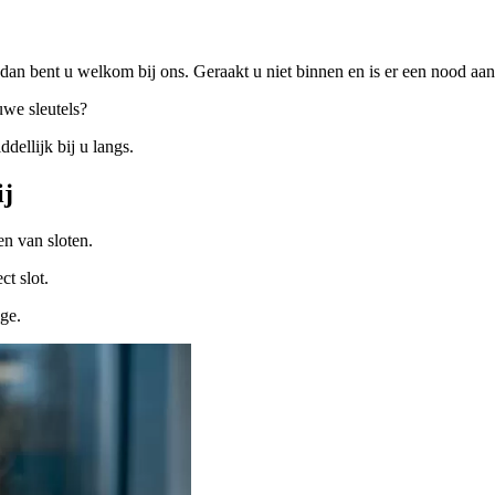
dan bent u welkom bij ons. Geraakt u niet binnen en is er een nood a
uwe sleutels?
ellijk bij u langs.
ij
n van sloten.
ct slot.
ige.