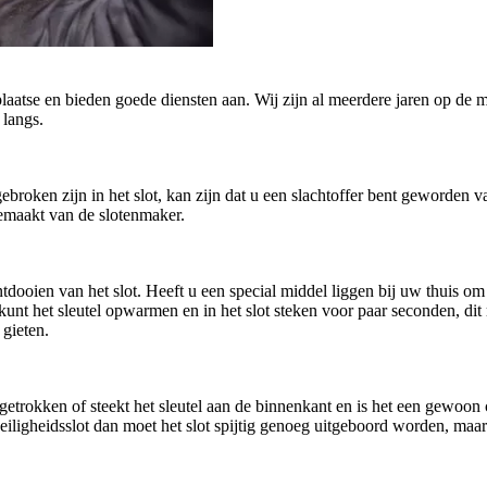
plaatse en bieden goede diensten aan. Wij zijn al meerdere jaren op de m
 langs.
afgebroken zijn in het slot, kan zijn dat u een slachtoffer bent geworde
gemaakt van de slotenmaker.
oien van het slot. Heeft u een special middel liggen bij uw thuis om h
U kunt het sleutel opwarmen en in het slot steken voor paar seconden, di
 gieten.
getrokken of steekt het sleutel aan de binnenkant en is het een gewoo
n veiligheidsslot dan moet het slot spijtig genoeg uitgeboord worden, ma