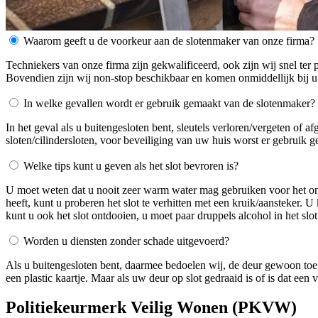
Waarom geeft u de voorkeur aan de slotenmaker van onze firma?
Techniekers van onze firma zijn gekwalificeerd, ook zijn wij snel ter 
Bovendien zijn wij non-stop beschikbaar en komen onmiddellijk bij u
In welke gevallen wordt er gebruik gemaakt van de slotenmaker?
In het geval als u buitengesloten bent, sleutels verloren/vergeten of 
sloten/cilindersloten, voor beveiliging van uw huis worst er gebruik 
Welke tips kunt u geven als het slot bevroren is?
U moet weten dat u nooit zeer warm water mag gebruiken voor het ontdo
heeft, kunt u proberen het slot te verhitten met een kruik/aansteker. 
kunt u ook het slot ontdooien, u moet paar druppels alcohol in het slot
Worden u diensten zonder schade uitgevoerd?
Als u buitengesloten bent, daarmee bedoelen wij, de deur gewoon toe
een plastic kaartje. Maar als uw deur op slot gedraaid is of is dat ee
Politiekeurmerk Veilig Wonen (PKVW)