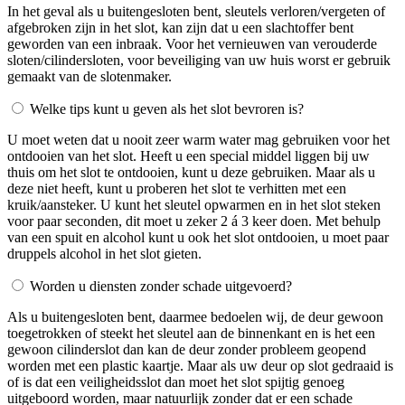
In het geval als u buitengesloten bent, sleutels verloren/vergeten of
afgebroken zijn in het slot, kan zijn dat u een slachtoffer bent
geworden van een inbraak. Voor het vernieuwen van verouderde
sloten/cilindersloten, voor beveiliging van uw huis worst er gebruik
gemaakt van de slotenmaker.
Welke tips kunt u geven als het slot bevroren is?
U moet weten dat u nooit zeer warm water mag gebruiken voor het
ontdooien van het slot. Heeft u een special middel liggen bij uw
thuis om het slot te ontdooien, kunt u deze gebruiken. Maar als u
deze niet heeft, kunt u proberen het slot te verhitten met een
kruik/aansteker. U kunt het sleutel opwarmen en in het slot steken
voor paar seconden, dit moet u zeker 2 á 3 keer doen. Met behulp
van een spuit en alcohol kunt u ook het slot ontdooien, u moet paar
druppels alcohol in het slot gieten.
Worden u diensten zonder schade uitgevoerd?
Als u buitengesloten bent, daarmee bedoelen wij, de deur gewoon
toegetrokken of steekt het sleutel aan de binnenkant en is het een
gewoon cilinderslot dan kan de deur zonder probleem geopend
worden met een plastic kaartje. Maar als uw deur op slot gedraaid is
of is dat een veiligheidsslot dan moet het slot spijtig genoeg
uitgeboord worden, maar natuurlijk zonder dat er een schade