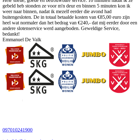
Hele snelle, goede en betrouwbare service. 10 minuten nadat ik ze
gebeld heb stonden ze voor m'n deur en binnen 5 minuten kon ik
weer naar binnen, nadat ik mezelf eerder die avond had
buitengesloten. De in totaal betaalde kosten van €85,00 euro zijn
heel wat normaler dan het bedrag van €240,- dat mij eerder door een
andere slotenservice werd aangeboden. Geweldige Service,
bedankt!
Emmanuel De Valk
097010241900