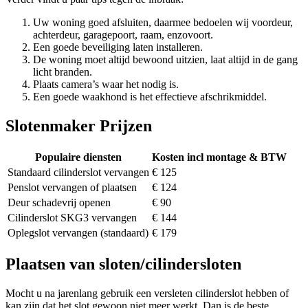
Uw woning goed afsluiten, daarmee bedoelen wij voordeur,
achterdeur, garagepoort, raam, enzovoort.
Een goede beveiliging laten installeren.
De woning moet altijd bewoond uitzien, laat altijd in de gang
licht branden.
Plaats camera’s waar het nodig is.
Een goede waakhond is het effectieve afschrikmiddel.
Slotenmaker Prijzen
Populaire diensten
Kosten incl montage & BTW
Standaard cilinderslot vervangen
€ 125
Penslot vervangen of plaatsen
€ 124
Deur schadevrij openen
€ 90
Cilinderslot SKG3 vervangen
€ 144
Oplegslot vervangen (standaard)
€ 179
Plaatsen van sloten/cilindersloten
Mocht u na jarenlang gebruik een versleten cilinderslot hebben of
kan zijn dat het slot gewoon niet meer werkt. Dan is de beste