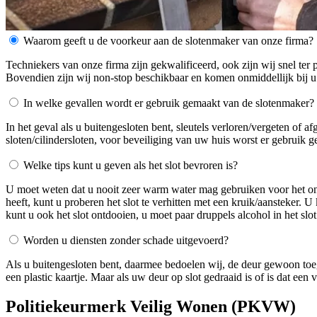
Waarom geeft u de voorkeur aan de slotenmaker van onze firma?
Techniekers van onze firma zijn gekwalificeerd, ook zijn wij snel ter 
Bovendien zijn wij non-stop beschikbaar en komen onmiddellijk bij u
In welke gevallen wordt er gebruik gemaakt van de slotenmaker?
In het geval als u buitengesloten bent, sleutels verloren/vergeten of 
sloten/cilindersloten, voor beveiliging van uw huis worst er gebruik 
Welke tips kunt u geven als het slot bevroren is?
U moet weten dat u nooit zeer warm water mag gebruiken voor het ontdo
heeft, kunt u proberen het slot te verhitten met een kruik/aansteker. 
kunt u ook het slot ontdooien, u moet paar druppels alcohol in het slot
Worden u diensten zonder schade uitgevoerd?
Als u buitengesloten bent, daarmee bedoelen wij, de deur gewoon toe
een plastic kaartje. Maar als uw deur op slot gedraaid is of is dat ee
Politiekeurmerk Veilig Wonen (PKVW)