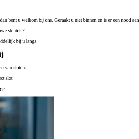
dan bent u welkom bij ons. Geraakt u niet binnen en is er een nood a
uwe sleutels?
ellijk bij u langs.
ij
n van sloten.
ct slot.
ige.