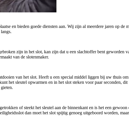
plaatse en bieden goede diensten aan. Wij zijn al meerdere jaren op de m
 langs.
afgebroken zijn in het slot, kan zijn dat u een slachtoffer bent geworde
gemaakt van de slotenmaker.
oien van het slot. Heeft u een special middel liggen bij uw thuis om h
U kunt het sleutel opwarmen en in het slot steken voor paar seconden, di
 gieten.
getrokken of steekt het sleutel aan de binnenkant en is het een gewoo
n veiligheidsslot dan moet het slot spijtig genoeg uitgeboord worden, ma