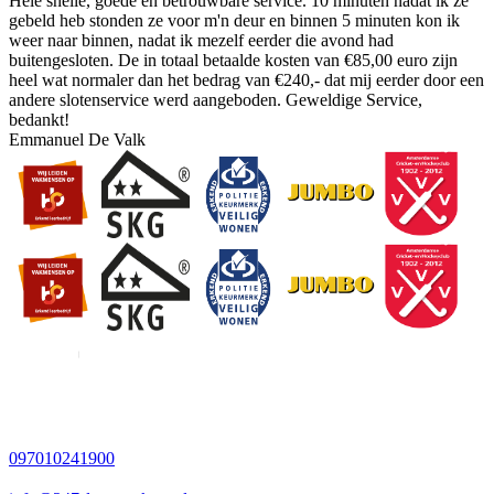
Hele snelle, goede en betrouwbare service. 10 minuten nadat ik ze
gebeld heb stonden ze voor m'n deur en binnen 5 minuten kon ik
weer naar binnen, nadat ik mezelf eerder die avond had
buitengesloten. De in totaal betaalde kosten van €85,00 euro zijn
heel wat normaler dan het bedrag van €240,- dat mij eerder door een
andere slotenservice werd aangeboden. Geweldige Service,
bedankt!
Emmanuel De Valk
097010241900