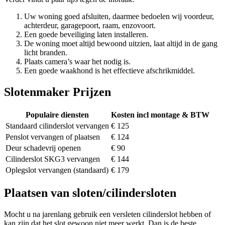
Uw woning goed afsluiten, daarmee bedoelen wij voordeur,
achterdeur, garagepoort, raam, enzovoort.
Een goede beveiliging laten installeren.
De woning moet altijd bewoond uitzien, laat altijd in de gang
licht branden.
Plaats camera’s waar het nodig is.
Een goede waakhond is het effectieve afschrikmiddel.
Slotenmaker Prijzen
Populaire diensten
Kosten incl montage & BTW
Standaard cilinderslot vervangen
€ 125
Penslot vervangen of plaatsen
€ 124
Deur schadevrij openen
€ 90
Cilinderslot SKG3 vervangen
€ 144
Oplegslot vervangen (standaard)
€ 179
Plaatsen van sloten/cilindersloten
Mocht u na jarenlang gebruik een versleten cilinderslot hebben of
kan zijn dat het slot gewoon niet meer werkt. Dan is de beste