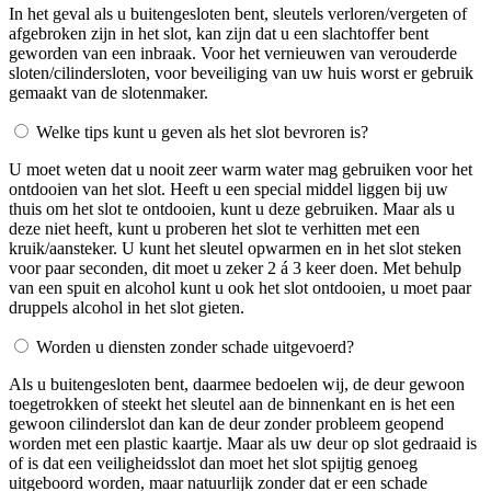
In het geval als u buitengesloten bent, sleutels verloren/vergeten of
afgebroken zijn in het slot, kan zijn dat u een slachtoffer bent
geworden van een inbraak. Voor het vernieuwen van verouderde
sloten/cilindersloten, voor beveiliging van uw huis worst er gebruik
gemaakt van de slotenmaker.
Welke tips kunt u geven als het slot bevroren is?
U moet weten dat u nooit zeer warm water mag gebruiken voor het
ontdooien van het slot. Heeft u een special middel liggen bij uw
thuis om het slot te ontdooien, kunt u deze gebruiken. Maar als u
deze niet heeft, kunt u proberen het slot te verhitten met een
kruik/aansteker. U kunt het sleutel opwarmen en in het slot steken
voor paar seconden, dit moet u zeker 2 á 3 keer doen. Met behulp
van een spuit en alcohol kunt u ook het slot ontdooien, u moet paar
druppels alcohol in het slot gieten.
Worden u diensten zonder schade uitgevoerd?
Als u buitengesloten bent, daarmee bedoelen wij, de deur gewoon
toegetrokken of steekt het sleutel aan de binnenkant en is het een
gewoon cilinderslot dan kan de deur zonder probleem geopend
worden met een plastic kaartje. Maar als uw deur op slot gedraaid is
of is dat een veiligheidsslot dan moet het slot spijtig genoeg
uitgeboord worden, maar natuurlijk zonder dat er een schade