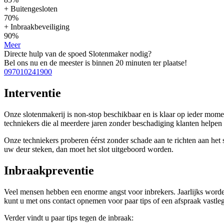
+ Buitengesloten
70%
+ Inbraakbeveiliging
90%
Meer
Directe hulp van de spoed Slotenmaker nodig?
Bel ons nu en de meester is binnen 20 minuten ter plaatse!
097010241900
Interventie
Onze slotenmakerij is non-stop beschikbaar en is klaar op ieder mom
techniekers die al meerdere jaren zonder beschadiging klanten help
Onze techniekers proberen éérst zonder schade aan te richten aan het sl
uw deur steken, dan moet het slot uitgeboord worden.
Inbraakpreventie
Veel mensen hebben een enorme angst voor inbrekers. Jaarlijks worden
kunt u met ons contact opnemen voor paar tips of een afspraak vastleg
Verder vindt u paar tips tegen de inbraak: