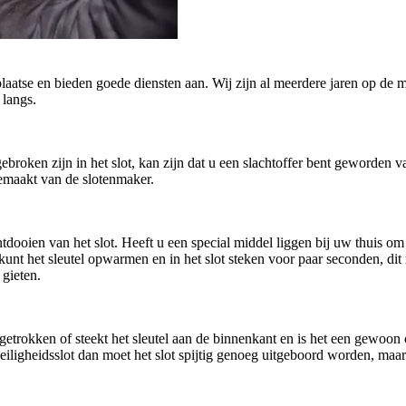
plaatse en bieden goede diensten aan. Wij zijn al meerdere jaren op de m
 langs.
afgebroken zijn in het slot, kan zijn dat u een slachtoffer bent geworde
gemaakt van de slotenmaker.
oien van het slot. Heeft u een special middel liggen bij uw thuis om h
U kunt het sleutel opwarmen en in het slot steken voor paar seconden, di
 gieten.
getrokken of steekt het sleutel aan de binnenkant en is het een gewoo
n veiligheidsslot dan moet het slot spijtig genoeg uitgeboord worden, ma