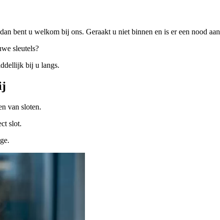
dan bent u welkom bij ons. Geraakt u niet binnen en is er een nood a
uwe sleutels?
ellijk bij u langs.
ij
n van sloten.
ct slot.
ige.