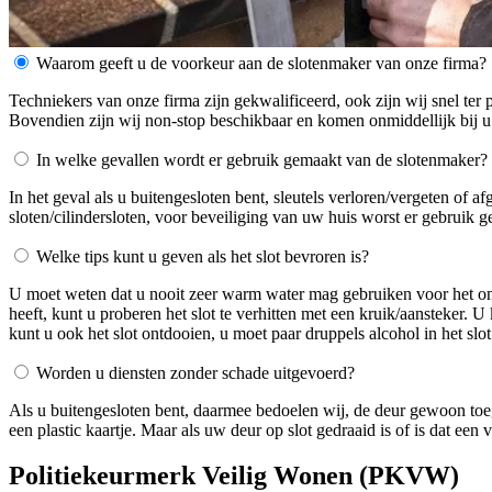
Waarom geeft u de voorkeur aan de slotenmaker van onze firma?
Techniekers van onze firma zijn gekwalificeerd, ook zijn wij snel ter 
Bovendien zijn wij non-stop beschikbaar en komen onmiddellijk bij u
In welke gevallen wordt er gebruik gemaakt van de slotenmaker?
In het geval als u buitengesloten bent, sleutels verloren/vergeten of 
sloten/cilindersloten, voor beveiliging van uw huis worst er gebruik 
Welke tips kunt u geven als het slot bevroren is?
U moet weten dat u nooit zeer warm water mag gebruiken voor het ontdo
heeft, kunt u proberen het slot te verhitten met een kruik/aansteker. 
kunt u ook het slot ontdooien, u moet paar druppels alcohol in het slot
Worden u diensten zonder schade uitgevoerd?
Als u buitengesloten bent, daarmee bedoelen wij, de deur gewoon toe
een plastic kaartje. Maar als uw deur op slot gedraaid is of is dat ee
Politiekeurmerk Veilig Wonen (PKVW)