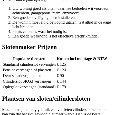
Uw woning goed afsluiten, daarmee bedoelen wij voordeur,
achterdeur, garagepoort, raam, enzovoort.
Een goede beveiliging laten installeren.
De woning moet altijd bewoond uitzien, laat altijd in de gang
licht branden.
Plaats camera’s waar het nodig is.
Een goede waakhond is het effectieve afschrikmiddel.
Slotenmaker Prijzen
Populaire diensten
Kosten incl montage & BTW
Standaard cilinderslot vervangen
€ 125
Penslot vervangen of plaatsen
€ 124
Deur schadevrij openen
€ 90
Cilinderslot SKG3 vervangen
€ 144
Oplegslot vervangen (standaard)
€ 179
Plaatsen van sloten/cilindersloten
Mocht u na jarenlang gebruik een versleten cilinderslot hebben of
kan zijn dat het slot gewoon niet meer werkt. Dan is de beste