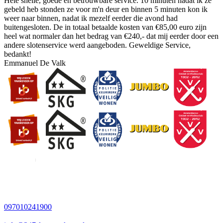
Hele snelle, goede en betrouwbare service. 10 minuten nadat ik ze
gebeld heb stonden ze voor m'n deur en binnen 5 minuten kon ik
weer naar binnen, nadat ik mezelf eerder die avond had
buitengesloten. De in totaal betaalde kosten van €85,00 euro zijn
heel wat normaler dan het bedrag van €240,- dat mij eerder door een
andere slotenservice werd aangeboden. Geweldige Service,
bedankt!
Emmanuel De Valk
097010241900