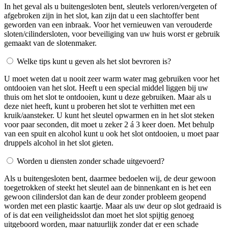
In het geval als u buitengesloten bent, sleutels verloren/vergeten of
afgebroken zijn in het slot, kan zijn dat u een slachtoffer bent
geworden van een inbraak. Voor het vernieuwen van verouderde
sloten/cilindersloten, voor beveiliging van uw huis worst er gebruik
gemaakt van de slotenmaker.
Welke tips kunt u geven als het slot bevroren is?
U moet weten dat u nooit zeer warm water mag gebruiken voor het
ontdooien van het slot. Heeft u een special middel liggen bij uw
thuis om het slot te ontdooien, kunt u deze gebruiken. Maar als u
deze niet heeft, kunt u proberen het slot te verhitten met een
kruik/aansteker. U kunt het sleutel opwarmen en in het slot steken
voor paar seconden, dit moet u zeker 2 á 3 keer doen. Met behulp
van een spuit en alcohol kunt u ook het slot ontdooien, u moet paar
druppels alcohol in het slot gieten.
Worden u diensten zonder schade uitgevoerd?
Als u buitengesloten bent, daarmee bedoelen wij, de deur gewoon
toegetrokken of steekt het sleutel aan de binnenkant en is het een
gewoon cilinderslot dan kan de deur zonder probleem geopend
worden met een plastic kaartje. Maar als uw deur op slot gedraaid is
of is dat een veiligheidsslot dan moet het slot spijtig genoeg
uitgeboord worden, maar natuurlijk zonder dat er een schade