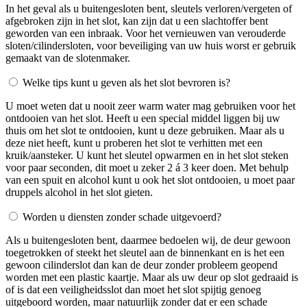
In het geval als u buitengesloten bent, sleutels verloren/vergeten of
afgebroken zijn in het slot, kan zijn dat u een slachtoffer bent
geworden van een inbraak. Voor het vernieuwen van verouderde
sloten/cilindersloten, voor beveiliging van uw huis worst er gebruik
gemaakt van de slotenmaker.
Welke tips kunt u geven als het slot bevroren is?
U moet weten dat u nooit zeer warm water mag gebruiken voor het
ontdooien van het slot. Heeft u een special middel liggen bij uw
thuis om het slot te ontdooien, kunt u deze gebruiken. Maar als u
deze niet heeft, kunt u proberen het slot te verhitten met een
kruik/aansteker. U kunt het sleutel opwarmen en in het slot steken
voor paar seconden, dit moet u zeker 2 á 3 keer doen. Met behulp
van een spuit en alcohol kunt u ook het slot ontdooien, u moet paar
druppels alcohol in het slot gieten.
Worden u diensten zonder schade uitgevoerd?
Als u buitengesloten bent, daarmee bedoelen wij, de deur gewoon
toegetrokken of steekt het sleutel aan de binnenkant en is het een
gewoon cilinderslot dan kan de deur zonder probleem geopend
worden met een plastic kaartje. Maar als uw deur op slot gedraaid is
of is dat een veiligheidsslot dan moet het slot spijtig genoeg
uitgeboord worden, maar natuurlijk zonder dat er een schade