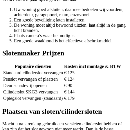
Uw woning goed afsluiten, daarmee bedoelen wij voordeur,
achterdeur, garagepoort, raam, enzovoort.
Een goede beveiliging laten installeren.
De woning moet altijd bewoond uitzien, laat altijd in de gang
licht branden.
Plaats camera’s waar het nodig is.
Een goede waakhond is het effectieve afschrikmiddel.
Slotenmaker Prijzen
Populaire diensten
Kosten incl montage & BTW
Standaard cilinderslot vervangen
€ 125
Penslot vervangen of plaatsen
€ 124
Deur schadevrij openen
€ 90
Cilinderslot SKG3 vervangen
€ 144
Oplegslot vervangen (standaard)
€ 179
Plaatsen van sloten/cilindersloten
Mocht u na jarenlang gebruik een versleten cilinderslot hebben of
kan zijn dat het slot gewoon niet meer werkt. Dan is de beste