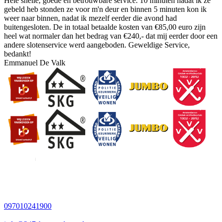
Hele snelle, goede en betrouwbare service. 10 minuten nadat ik ze
gebeld heb stonden ze voor m'n deur en binnen 5 minuten kon ik
weer naar binnen, nadat ik mezelf eerder die avond had
buitengesloten. De in totaal betaalde kosten van €85,00 euro zijn
heel wat normaler dan het bedrag van €240,- dat mij eerder door een
andere slotenservice werd aangeboden. Geweldige Service,
bedankt!
Emmanuel De Valk
097010241900