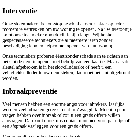
Interventie
Onze slotenmakerij is non-stop beschikbaar en is klaar op ieder
moment te vertrekken om uw woning te openen. Na uw telefoontje
komt onze technieker onmiddellijk bij u langs. Wij hebben
gespecialiseerde techniekers die al meerdere jaren zonder
beschadiging klanten helpen met openen van hun woning.
Onze techniekers proberen éérst zonder schade aan te richten aan
het slot de deur te openen met behulp van een kaartje. Maar als de
sleutel afgebroken is in het slot/cilinderslot of heeft u een
veiligheidscilinder in uw deur steken, dan moet het slot uitgeboord
worden.
Inbraakpreventie
Veel mensen hebben een enorme angst voor inbrekers. Jaarlijks
worden veel inbraken geregistreerd in Zwaagdijk. Mocht u paar
vragen hebben over inbraak of zou u een gratis offerte willen
aanvragen. Dan kunt u met ons contact opnemen voor paar tips of
een afspraak vastleggen voor een gratis offerte.
Verder vindt u paar tips tegen de inbraak: